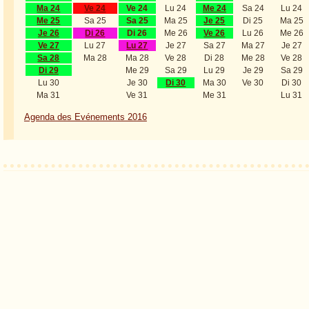
Ma 24
Ve 24
Ve 24
Lu 24
Me 24
Sa 24
Lu 24
Me 25
Sa 25
Sa 25
Ma 25
Je 25
Di 25
Ma 25
Je 26
Di 26
Di 26
Me 26
Ve 26
Lu 26
Me 26
Ve 27
Lu 27
Lu 27
Je 27
Sa 27
Ma 27
Je 27
Sa 28
Ma 28
Ma 28
Ve 28
Di 28
Me 28
Ve 28
Di 29
Me 29
Sa 29
Lu 29
Je 29
Sa 29
Lu 30
Je 30
Di 30
Ma 30
Ve 30
Di 30
Ma 31
Ve 31
Me 31
Lu 31
Agenda des Evénements 2016