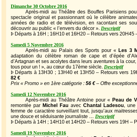
Dimanche 30 Octobre 2016
Après-midi au Théâtre des Bouffes Parisiens po
spectacle original et passionnant où le célèbre animate
années de radio et de télévision, en racontant ses souv
découvrir au public « l’envers du décor ».
Descriptif
Þ
Départs à 16H ; 16H10 et 16H20 – Retours vers 20H45 – 
Samedi 5 Novembre 2016
Après-midi au Palais des Sports pour «
Les 3 M
adaptation du célèbre roman de cape et d’épée d’Al
d’Artagnan et ses acolytes dans leurs aventures à la cour,
tous pour un ! », au cœur du 17ème siècle.
Descriptif
Þ
Départs à 13H30 ; 13H40 et 13H50 – Retours vers 19H
82 €
Prix « Promo » en 1ère catégorie :
56 €
– Offre exceptionnel
Samedi 12 Novembre 2016
Après-midi au Théâtre Antoine pour «
Peau de 
remontée par
Michel Fau
avec
Chantal Ladesou
, une
femme de caractère surveillant tout, jusqu’aux maitresse
une douce et séduisante journaliste …
Descriptif
Þ
Départs à 14H ; 14H10 et 14H20 – Retours vers 19H – Pr
Samedi 19 Novembre 2016