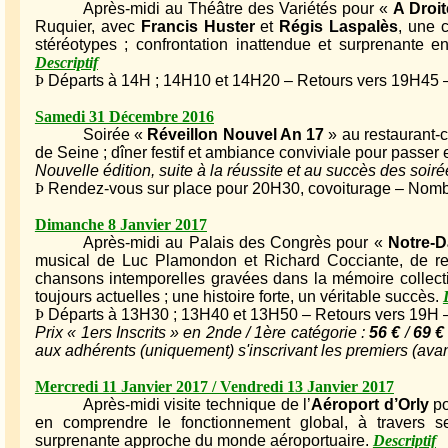
Après-midi au Théâtre des Variétés pour «
A Droi
Ruquier, avec
Francis Huster
et
Régis Laspalès
, une 
stéréotypes ; confrontation inattendue et surprenante
Descriptif
Þ
Départs à 14H ; 14H10 et 14H20 – Retours vers 19H45 – 
Samedi 31 Décembre 2016
Soirée «
Réveillon Nouvel An 17
» au restaurant-
de Seine ; dîner festif et ambiance conviviale pour passe
Nouvelle édition, suite à la réussite et au succès des soi
Þ
Rendez-vous sur place pour 20H30, covoiturage – Nombre
Dimanche 8 Janvier 2017
Après-midi au Palais des Congrès pour «
Notre-D
musical de Luc Plamondon et Richard Cocciante, de ret
chansons intemporelles gravées dans la mémoire collectiv
toujours actuelles ; une histoire forte, un véritable succès.
Þ
Départs à 13H30 ; 13H40 et 13H50 – Retours vers 19H – 
Prix « 1ers Inscrits » en 2nde / 1ère catégorie :
56 €
/
69 €
aux adhérents (uniquement) s'inscrivant les premiers (ava
Mercredi 11 Janvier 2017 / Vendredi 13 Janvier 2017
Après-midi visite technique de l’
Aéroport d’Orly
po
en comprendre le fonctionnement global, à travers s
surprenante approche du monde aéroportuaire.
Descriptif