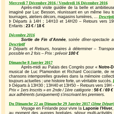
Mercredi 7 Décembre 2016 / Vendredi 16 Décembre 2016
Après-midi visite guidée de la belle et ambitieu
imaginé par Luc Besson, réunissant en un même lieu tou
tournages, ateliers décors, magasins lumières, …
Descripti
Þ
Départs à 14H ; 14H10 et 14H20 – Retours vers 19H –
Enfants :
23 €
/
18 €
Décembre 2016
Sortie de Fin d’Année
, soirée dîner-spectacle 
Descriptif
Þ
Départs et Retours, horaires à déterminer – Transpor
possible en 2 fois – Prix : prévoir
100 €
Dimanche 8 Janvier 2017
Après-midi au Palais des Congrès pour «
Notre-D
musical de Luc Plamondon et Richard Cocciante, de ret
chansons intemporelles gravées dans la mémoire collectiv
toujours actuelles ; une histoire forte, un véritable succès.
Þ
Départs à 13H30 ; 13H40 et 13H50 – Retours vers 19H – 
Prix « 1ers Inscrits » en 2nde / 1ère catégorie :
56 €
/
69 €
aux adhérents (uniquement) s'inscrivant les premiers.
Du Dimanche 22 au Dimanche 29 Janvier 2017
(2ème Départ
Voyage en Finlande pour vivre la
Laponie l’Hiver
au moment des aurores boréales, séjour multi-activités 