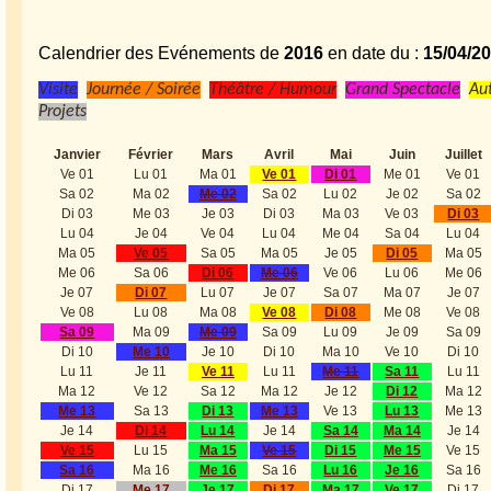
Calendrier des Evénements de
2016
en date du :
15/04/2
Visite
Journée / Soirée
Théâtre / Humour
Grand Spectacle
Au
Projets
Janvier
Février
Mars
Avril
Mai
Juin
Juillet
Ve 01
Lu 01
Ma 01
Ve 01
Di 01
Me 01
Ve 01
Sa 02
Ma 02
Me 02
Sa 02
Lu 02
Je 02
Sa 02
Di 03
Me 03
Je 03
Di 03
Ma 03
Ve 03
Di 03
Lu 04
Je 04
Ve 04
Lu 04
Me 04
Sa 04
Lu 04
Ma 05
Ve 05
Sa 05
Ma 05
Je 05
Di 05
Ma 05
Me 06
Sa 06
Di 06
Me 06
Ve 06
Lu 06
Me 06
Je 07
Di 07
Lu 07
Je 07
Sa 07
Ma 07
Je 07
Ve 08
Lu 08
Ma 08
Ve 08
Di 08
Me 08
Ve 08
Sa 09
Ma 09
Me 09
Sa 09
Lu 09
Je 09
Sa 09
Di 10
Me 10
Je 10
Di 10
Ma 10
Ve 10
Di 10
Lu 11
Je 11
Ve 11
Lu 11
Me 11
Sa 11
Lu 11
Ma 12
Ve 12
Sa 12
Ma 12
Je 12
Di 12
Ma 12
Me 13
Sa 13
Di 13
Me 13
Ve 13
Lu 13
Me 13
Je 14
Di 14
Lu 14
Je 14
Sa 14
Ma 14
Je 14
Ve 15
Lu 15
Ma 15
Ve 15
Di 15
Me 15
Ve 15
Sa 16
Ma 16
Me 16
Sa 16
Lu 16
Je 16
Sa 16
Di 17
Me 17
Je 17
Di 17
Ma 17
Ve 17
Di 17