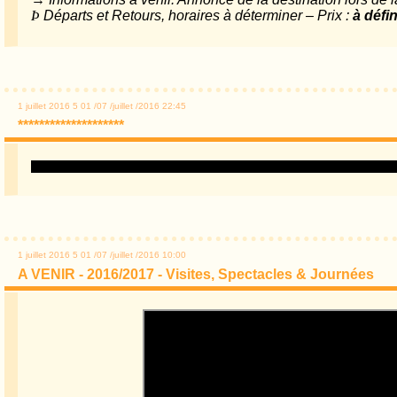
Þ
Départs et Retours, horaires à déterminer – Prix :
à défin
1 juillet 2016
5
01
/
07
/
juillet
/
2016
22:45
********************
1 juillet 2016
5
01
/
07
/
juillet
/
2016
10:00
A VENIR - 2016/2017 - Visites, Spectacles & Journées