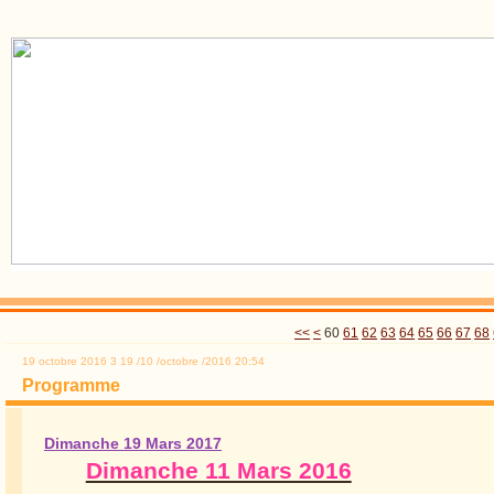
10
20
30
40
50
<<
<
60
61
62
63
64
65
66
67
68
19 octobre 2016
3
19
/
10
/
octobre
/
2016
20:54
Programme
Dimanche 19 Mars 2017
Dimanche 11 Mars 2016