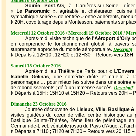
Samedi 8 Octobre 2016
Soirée Post-AG
, à Carrières-sur-Seine, dîne
«
Le Panoramic
», agréable et chaleureux, cuisine f
sympathique soirée « de rentrée » entre adhérents, menu 
Þ
20H, covoiturage depuis Montesson, paiements sur pla
Mercredi 12 Octobre 2016 / Mercredi 19 Octobre 2016 / Mer
Après-midi visite technique de l’
Aéroport d’Orly
po
en comprendre le fonctionnement global, à travers s
surprenante approche du monde aéroportuaire.
Descriptif
Þ
Départs à 12H10 ; 12H20 et 12H30 – Retours vers 18H – A
Samedi 15 Octobre 2016
Après-midi au Théâtre de Paris pour «
L’Envers
Isabelle Gélinas
, une comédie drôle et cruelle à l
personnages … pour mieux les suivre dans une soirée ent
de rebondissements ; déjà un immense succès.
Descriptif
Þ
Départs à 15H ; 15H10 et 15H20 – Retours vers 20H – Pr
Dimanche 23 Octobre 2016
Journée découverte de
Lisieux, Ville, Basilique 
visites guidées du cœur de ville, centre historique au 
Basilique Sainte-Thérése, 2ème lieu de pèlerinage en
Germain-de-Livet, véritable joyau du Pays d’Auge, à l’arc
Þ
Départs à 7H10 ; 7H20 et 7H30 – Retours vers 20H15 – 