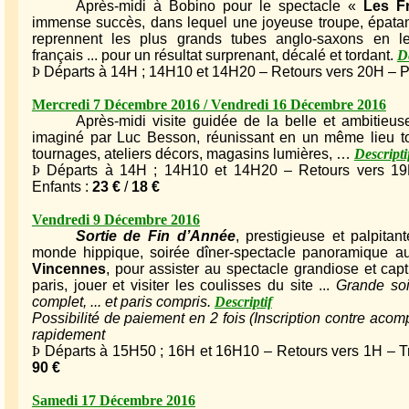
Après-midi à Bobino pour le spectacle «
Les Fr
immense succès, dans lequel une joyeuse troupe, épata
reprennent les plus grands tubes anglo-saxons en les
français ... pour un résultat surprenant, décalé et tordant.
De
Þ
Départs à 14H ; 14H10 et 14H20 – Retours vers 20H – Pr
Mercredi 7 Décembre 2016 / Vendredi 16 Décembre 2016
Après-midi visite guidée de la belle et ambitieu
imaginé par Luc Besson, réunissant en un même lieu tou
tournages, ateliers décors, magasins lumières, …
Descripti
Þ
Départs à 14H ; 14H10 et 14H20 – Retours vers 19H –
Enfants :
23 €
/
18 €
Vendredi 9 Décembre 2016
Sortie de Fin d’Année
, prestigieuse et palpitan
monde hippique, soirée dîner-spectacle panoramique a
Vincennes
, pour assister au spectacle grandiose et cap
paris, jouer et visiter les coulisses du site ...
Grande soi
complet, ... et paris compris.
Descriptif
Possibilité de paiement en 2 fois (Inscription contre acom
rapidement
Þ
Départs à 15H50 ; 16H et 16H10 – Retours vers 1H – Tran
90 €
Samedi 17 Décembre 2016