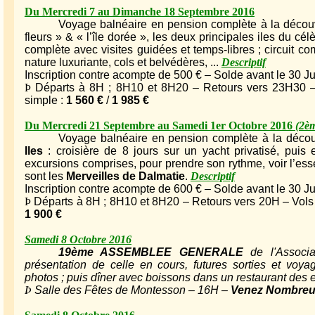
Du Mercredi 7 au Dimanche 18 Septembre 2016
Voyage balnéaire en pension complète à la déco
fleurs » & « l’île dorée », les deux principales iles du cé
complète avec visites guidées et temps-libres ; circuit com
nature luxuriante, cols et belvédères, ...
Descriptif
Inscription contre acompte de 500 € – Solde avant le 30 Ju
Þ
Départs à 8H ; 8H10 et 8H20 – Retours vers 23H30 – 
simple :
1 560 €
/
1 985 €
Du Mercredi 21 Septembre au Samedi 1er Octobre 2016
(2è
Voyage balnéaire en pension complète à la découv
Iles
: croisière de 8 jours sur un yacht privatisé, puis ex
excursions comprises, pour prendre son rythme, voir l’ess
sont les
Merveilles de Dalmatie
.
Descriptif
Inscription contre acompte de 600 € – Solde avant le 30 Ju
Þ
Départs à 8H ; 8H10 et 8H20 – Retours vers 20H – Vols r
1 900 €
Samedi 8 Octobre 2016
19ème ASSEMBLEE GENERALE
de l'Associa
présentation de celle en cours, futures sorties et voya
photos ; puis dîner avec boissons dans un restaurant des 
Þ
Salle des Fêtes de Montesson – 16H –
Venez Nombreu