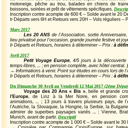
motoneige, pêche au trou, balades en chiens de train
boissons, soirées et prêt de vêtements spécifiques.
Descrip
Inscription contre acompte de 600 € – Solde avant le 20
Þ
Départs vers 6H et Retours vers 20H – Vols réguliers – 
Mars 2017
Les 20 ANS
de l’Association, sortie Anniversair
lieu privatisé pour l’occasion, grande journée festive et joy
Þ
Départs et Retours, horaires à déterminer – Prix :
à défin
Avril 2017
Petit Voyage Europe
, 4/5 jours à la découverte
temps-libres, ... ; en pension complète, avec hôtel central.
→ Informations à venir. Point sur études en cours lors de l
Þ
Départs et Retours, horaires à déterminer – Prix :
à défin
Du Dimanche 30 Avril au Vendredi 12 Mai 2017
(2ème Dépar
Voyage des 20 Ans « Bis »
, belle et grande cro
l’Europe
, de Linz à la Mer Noire, en pension complè
animations, ... ; 13 jours à travers plusieurs pays, de
l'Autriche, la Slovaquie, la Hongrie, la Serbie, la Bulgarie,
admirer de superbes paysages variés ... ; Vienne, Brati
Munich, avant de partir.
Descriptif
Inscription contre acompte de 1 000 € – Solde avant le 30
→ Croisière par Compagnie CroisiEurope, sur bateau