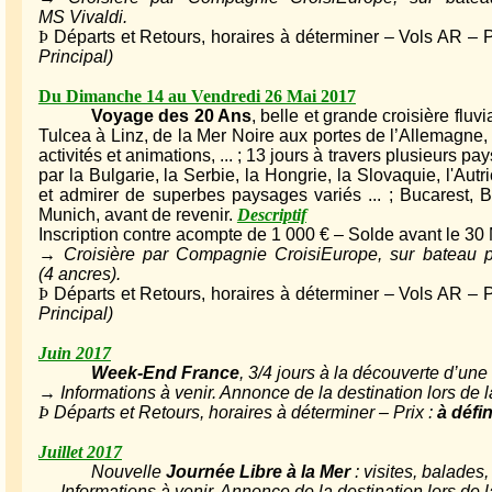
MS Vivaldi.
Þ
Départs et Retours, horaires à déterminer – Vols AR – P
Principal)
Du Dimanche 14 au Vendredi 26 Mai 2017
Voyage des 20 Ans
, belle et grande croisière fluvi
Tulcea à Linz, de la Mer Noire aux portes de l’Allemagne,
activités et animations, ... ; 13 jours à travers plusieurs 
par la Bulgarie, la Serbie, la Hongrie, la Slovaquie, l'Autri
et admirer de superbes paysages variés ... ; Bucarest, B
Munich, avant de revenir.
Descriptif
Inscription contre acompte de 1 000 € – Solde avant le 30
→ Croisière par Compagnie CroisiEurope, sur bateau pr
(4 ancres).
Þ
Départs et Retours, horaires à déterminer – Vols AR – P
Principal)
Juin 2017
Week-End France
, 3/4 jours à la découverte d’une 
→ Informations à venir. Annonce de la destination lors de 
Þ
Départs et Retours, horaires à déterminer – Prix :
à défin
Juillet 2017
Nouvelle
Journée Libre à la Mer
: visites, balades
→ Informations à venir. Annonce de la destination lors de 