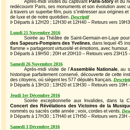
Après-midi visites du captivant
Paris-Story
et du 
redécouvrir Paris, ses monuments et son évolution avec u
à travers un superbe film, puis s’intéresser aux origines e
de luxe et de notre quotidien.
Descriptif
Þ
Départs à 12H20 ; 12H30 et 12H40 – Retours vers 19H30
Lundi 21 Novembre 2016
Soirée au Théâtre de Saint-Germain-en-Laye pour
des Sapeurs-Pompiers des Yvelines
, dans lequel 45 ins
flamme » partageront virtuosité et émotions, avec humour.
Þ
Départs à 19H50 ; 20H et 20H10 – Retours vers 23H15 – 
Samedi 26 Novembre 2016
Après-midi visite de l’
Assemblée Nationale
, au 
historique parfaitement conservé, découverte de cette ins
des citoyens, où siègent les 577 députés français.
Descripti
Þ
Départs à 13H10 ; 13H20 et 13H30 – Retours vers 19H – A
Jeudi 1er Décembre 2016
Soirée exceptionnelle aux Invalides, dans la Ca
Concert des Révélations des Victoires de la Musiqu
nommés ou sacrés cette année ; voix, cordes et vents.
Desc
Þ
Départs à 17H30 ; 17H40 et 17H50 – Retours vers 23H
Samedi 3 Décembre 2016