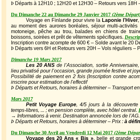
Þ
Départs à 12H10 ; 12H20 et 12H30 – Retours vers 18H – A
Du Dimanche 22 au Dimanche 29 Janvier 2017
(2ème Départ
Voyage en Finlande pour vivre la
Laponie l’Hiver
au moment des aurores boréales, séjour multi-activités 
motoneige, pêche au trou, balades en chiens de train
boissons, soirées et prêt de vêtements spécifiques.
Descrip
Inscription contre acompte de 600 € – Solde avant le 20
Þ
Départs vers 6H et Retours vers 20H – Vols réguliers – 
Dimanche 19 Mars 2017
Les 20 ANS
de l’Association, sortie Anniversair
lieu privatisé pour l’occasion, grande journée festive et joy
Possibilité de paiement en 2 fois (Inscription contre ac
inscrire pour estimation de l'effectif
Þ
Départs et Retours, horaires à déterminer – Transport en 
Mars 2017
Petit Voyage Europe
, 4/5 jours à la découverte
temps-libres, ... ; en pension complète, avec hôtel central.
→ Informations à venir. Destination annoncée lors de l'AG.
Þ
Départs et Retours, horaires à déterminer – Prix :
à défin
Du Dimanche 30 Avril au Vendredi 12 Mai 2017
(2ème Dépar
Voyage des 20 Ans « Bis »
, belle et grande cro