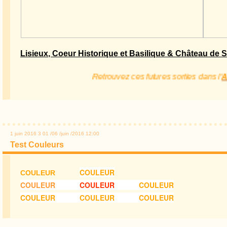
Lisieux, Coeur Historique et Basilique & Château de 
Retrouvez ces futures sorties dans l'
Agend
1 juin 2016
3
01
/
06
/
juin
/
2016
12:00
Test Couleurs
COULEUR
COULEUR
COULEUR
COULEUR
COULEUR
COULEUR COULEUR
COULEUR