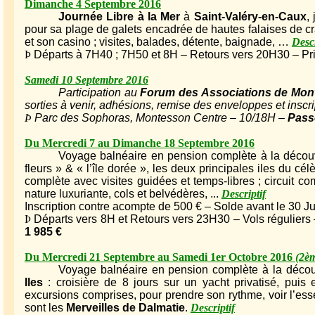
Dimanche 4 Septembre 2016
Journée Libre à la Mer
à
Saint-Valéry-en-Caux
,
pour sa plage de galets encadrée de hautes falaises de cra
et son casino ; visites, balades, détente, baignade, …
Descr
Þ
Départs à 7H40 ; 7H50 et 8H – Retours vers 20H30 – Prix
Samedi 10 Septembre 2016
Participation au
Forum des Associations de Mon
sorties à venir, adhésions, remise des enveloppes et inscr
Þ
Parc des Sophoras, Montesson Centre – 10/18H –
Passe
Du Mercredi 7 au Dimanche 18 Septembre 2016
Voyage balnéaire en pension complète à la déco
fleurs » & « l’île dorée », les deux principales iles du cé
complète avec visites guidées et temps-libres ; circuit com
nature luxuriante, cols et belvédères, ...
Descriptif
Inscription contre acompte de 500 € – Solde avant le 30 Ju
Þ
Départs vers 8H et Retours vers 23H30 – Vols réguliers 
1 985 €
Du Mercredi 21 Septembre au Samedi 1er Octobre 2016
(2è
Voyage balnéaire en pension complète à la découv
Iles
: croisière de 8 jours sur un yacht privatisé, puis ex
excursions comprises, pour prendre son rythme, voir l’ess
sont les
Merveilles de Dalmatie
.
Descriptif