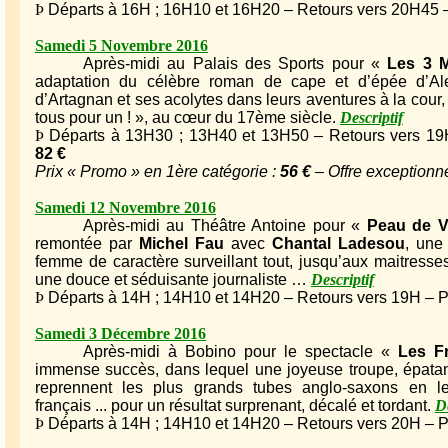
Þ
Départs à 16H ; 16H10 et 16H20 – Retours vers 20H45 – 
Samedi 5 Novembre 2016
Après-midi au Palais des Sports pour «
Les 3 M
adaptation du célèbre roman de cape et d’épée d’Al
d’Artagnan et ses acolytes dans leurs aventures à la cour,
tous pour un ! », au cœur du 17ème siècle.
Descriptif
Þ
Départs à 13H30 ; 13H40 et 13H50 – Retours vers 19H
82 €
Prix « Promo » en 1ère catégorie :
56 €
– Offre exceptionnel
Samedi 12 Novembre 2016
Après-midi au Théâtre Antoine pour «
Peau de 
remontée par
Michel Fau
avec
Chantal Ladesou
, une
femme de caractère surveillant tout, jusqu’aux maitresse
une douce et séduisante journaliste …
Descriptif
Þ
Départs à 14H ; 14H10 et 14H20 – Retours vers 19H – Pr
Samedi 3 Décembre 2016
Après-midi à Bobino pour le spectacle «
Les Fr
immense succès, dans lequel une joyeuse troupe, épata
reprennent les plus grands tubes anglo-saxons en les
français ... pour un résultat surprenant, décalé et tordant.
De
Þ
Départs à 14H ; 14H10 et 14H20 – Retours vers 20H – Pr