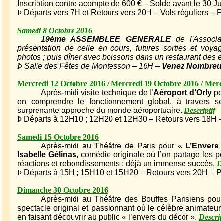
Inscription contre acompte de 600 € – Solde avant le 30 Ju
Þ
Départs vers 7H et Retours vers 20H – Vols réguliers – 
Samedi 8 Octobre 2016
19ème ASSEMBLEE GENERALE
de l'Associa
présentation de celle en cours, futures sorties et voya
photos ; puis dîner avec boissons dans un restaurant des 
Þ
Salle des Fêtes de Montesson – 16H –
Venez Nombreu
Mercredi 12 Octobre 2016 / Mercredi 19 Octobre 2016 / Mer
Après-midi visite technique de l’
Aéroport d’Orly
po
en comprendre le fonctionnement global, à travers s
surprenante approche du monde aéroportuaire.
Descriptif
Þ
Départs à 12H10 ; 12H20 et 12H30 – Retours vers 18H – A
Samedi 15 Octobre 2016
Après-midi au Théâtre de Paris pour «
L’Envers
Isabelle Gélinas
, comédie originale où l’on partage les
réactions et rebondissements ; déjà un immense succès.
D
Þ
Départs à 15H ; 15H10 et 15H20 – Retours vers 20H – Pr
Dimanche 30 Octobre 2016
Après-midi au Théâtre des Bouffes Parisiens po
spectacle original et passionnant où le célèbre animateur
en faisant découvrir au public « l’envers du décor ».
Descrip