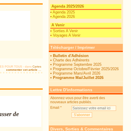
Agenda 2025/2026
•
Agenda 2025
•
Agenda 2026
A Venir
•
Sorties A Venir
•
Voyages A Venir
Télécharger / Imprimer
•
Bulletin d'Adhésion
•
Charte des Adhérents
•
Programme Septembre 2025
TIES POUR TOUS
-
dans
Cartes
•
Programme Octobre/Février 2025/2026
commenter cet article
…
•
Programme Mars/Avril 2026
•
Programme Mai/Juillet 2026
Lettre D'informations
Abonnez-vous pour être averti des
nouveaux articles publiés.
Email
sser de
Divers, Sorties & Commentaires