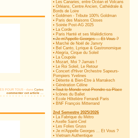
•
Les Canaries, entre Océan et Volcans
•
Orléans, Centre Ancien, Cathédrale &
Bords de Loire
•
Goldmen - Tribute 100% Goldman
•
Paris des Maisons Closes
•
Soirée Post-AG 2025
•
La Corde
•
Paris Hanté et ses Malédictions
•
Je m'Appelle Georges ... Et Vous ?
•
Marché de Noël de Janvry
•
Bel Canto, Lyrique & Gastronomique
•
Alegría, Cirque du Soleil
•
La Coupole
•
Mozart, Moi ? Jamais !
•
Le Roi Soleil, Le Retour
•
Concert d'Hiver Orchestre Sapeurs-
Pompiers Yvelines
•
Détente & Bien-Etre à Marrakech
•
Génération Céline
•
Tout le Monde veut Prendre sa Place
TIES POUR TOUS
-
dans
Cartes
commenter cet article
…
•
Icônes du Ballet
•
Ecole Hôtelière Ferrandi Paris
•
BNF François Mitterrand
2nd Semestre 2025/2026
•
La Fabrique du Métro
•
Axelle Saint-Cirel
•
Les Folies Gruss
•
Je m'Appelle Georges ... Et Vous ?
•
Vietnam Authentique