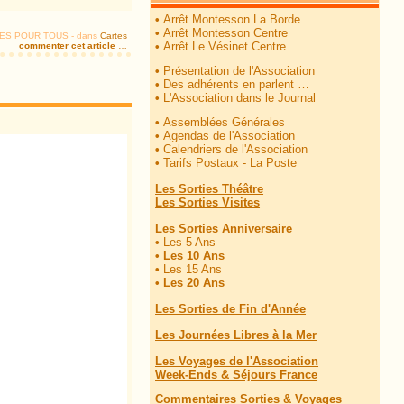
•
Arrêt Montesson La Borde
•
Arrêt Montesson Centre
TIES POUR TOUS
-
dans
Cartes
•
Arrêt Le Vésinet Centre
commenter cet article
…
•
Présentation de l'Association
•
Des adhérents en parlent …
•
L'Association dans le Journal
•
Assemblées Générales
•
Agendas de l'Association
•
Calendriers de l'Association
•
Tarifs Postaux - La Poste
Les Sorties Théâtre
Les Sorties Visites
Les Sorties Anniversaire
•
Les 5 Ans
•
Les 10 Ans
•
Les 15 Ans
•
Les 20 Ans
Les Sorties de Fin d'Année
Les Journées Libres à la Mer
Les Voyages de l'Association
Week-Ends & Séjours France
Commentaires Sorties & Voyages