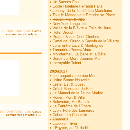
•
Un Succès Fou
•
Ecole Hôtelière Ferrandi Paris
•
Johnny, de la Trinité à la Madeleine
•
Tout le Monde veut Prendre sa Place
•
Rouen, Port & Ville
•
New York Tango Trio
•
Vallée de la Bièvre & Toile de Jouy
TIES POUR TOUS
-
dans
Cartes
•
Hôtel Drouot
commenter cet article
…
•
Prague & ses Cent Clochers
•
Canal de l’Ourcq & Bassin de la Villette
•
Jura, entre Lacs & Montagnes
•
Trocadéro/Passy/Alma
•
Montfermeil, La Belle et la Bête
•
Berck-sur-Mer / Journée Mer
•
Incroyable Talent
2026/2027
•
Le Touquet / Journée Mer
•
Usine Bonne Nouvelle
•
Crête, Est & Ouest
•
Crédit Municipal de Paris
•
Le Manuel de la Jeune Mariée
•
Rouen, Port & Ville
•
Balavoine, Ma Bataille
•
Le Fantôme de l’Opéra
•
Lyon, Fête des Lumières
TIES POUR TOUS
-
dans
Cartes
•
Cabaret La Chouette
commenter cet article
…
•
Amadeus
•
Laponie l’Hiver
•
L'Egypte, au Fil du Nil