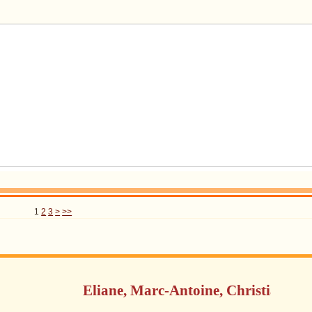
1
2
3
>
>>
Eliane, Marc-Antoine, Christiane et Nic