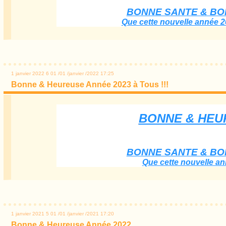
BONNE SANTE & BO
Que cette nouvelle année 2
1 janvier 2022
6
01
/
01
/
janvier
/
2022
17:25
Bonne & Heureuse Année 2023 à Tous !!!
BONNE & HEUR
BONNE SANTE & BO
Que cette nouvelle an
1 janvier 2021
5
01
/
01
/
janvier
/
2021
17:20
Bonne & Heureuse Année 2022