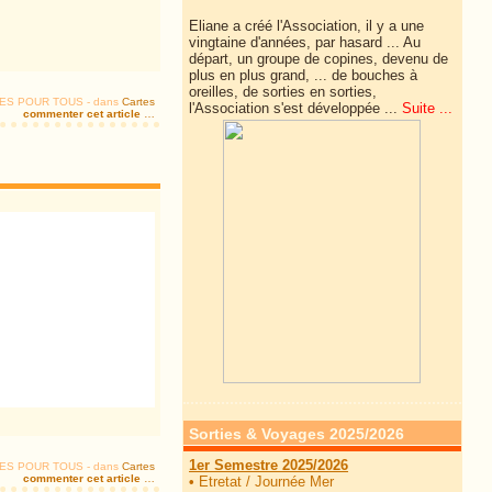
Eliane a créé l'Association, il y a une
vingtaine d'années, par hasard ... Au
départ, un groupe de copines, devenu de
plus en plus grand, ... de
bouches à
oreilles, de sorties en sorties,
TIES POUR TOUS
-
dans
Cartes
l'Association s'est développée ...
Suite ...
commenter cet article
…
Sorties & Voyages 2025/2026
1er Semestre 2025/2026
TIES POUR TOUS
-
dans
Cartes
commenter cet article
…
•
Etretat / Journée Mer