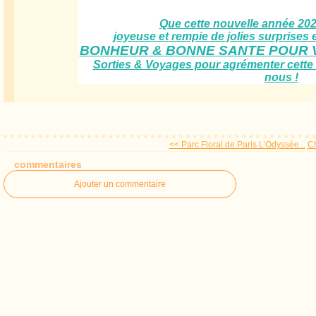
Que cette nouvelle année 202
joyeuse et rempie de jolies surprises 
BONHEUR & BONNE SANTE POUR V
Sorties & Voyages pour agrémenter cette 
nous !
<< Parc Floral de Paris L’Odyssée...
Ch
commentaires
Ajouter un commentaire