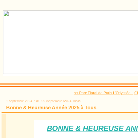
<< Parc Floral de Paris L’Odyssée...
Ch
1 septembre 2024
7
01
/
09
/
septembre
/
2024
16:35
Bonne & Heureuse Année 2025 à Tous
BONNE & HEUREUSE ANN