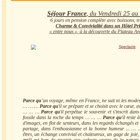
Séjour France
, du Vendredi 25 au
6 jours en pension complète avec boissons, tr
Charme & Convivialité dans un Hôtel Pri
« entre nous », à la découverte du Plateau A
Parce qu
’un voyage, même en France, ne suit ni les modes,
… … …
Parce qu
'il se prépare et se choisit avec le cœur, a
… … …
Parce qu
'il perpétue le souvenir et s'inscrit dan
fossile dans la roche du temps … … …
Parce qu
'il reste
d'images, en flot de senteurs, dans les regards échangés et
partage, dans l'enthousiasme et la bonne humeur ... …
êtres, un échange convivial et chaleureux, un gage de joi
qu
'il est bon de revenir aux valeurs vraies de la nature