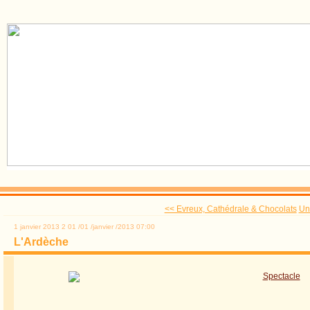
<< Evreux, Cathédrale & Chocolats
Un 
1 janvier 2013
2
01
/
01
/
janvier
/
2013
07:00
L'Ardèche