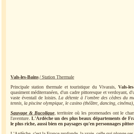
Vals-les-Bains
/ Station Thermale
Principale station thermale et touristique du Vivarais,
Vals-le
quasiment méditerranéen, d'un cadre pittoresque et verdoyant, d'u
vaste éventail de loisirs.
La détente à l’ombre des cèdres du ma
tennis, la piscine olympique, le casino (théâtre, dancing, cinéma),
Sauvage & Bucolique
, territoire où les promenades ont le cha
l'aventure.
L'Ardèche un des plus beaux départements de Franc
le plus riche, aussi bien en paysages qu'en personnages pittor
L'Ardèche, c'est la France profonde, la vraie, celle qui plonge ses r