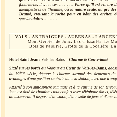
fondements des choses … … …
Parce qu'il est encore d
intempestives de l’homme,
où la nature seule, au gré des 
Beauté, creusant la roche pour en bâtir des arches, de
spectaculaires
… … …
VALS - ANTRAIGUES - AUBENAS - LARGENT
Mont Gerbier-de-Jonc, Lac d’Issarlès, Le Mo
Bois de Païolive, Grotte de la Cocalière, 
Hôtel Saint-Jean
/ Vals-les-Bains –
Charme & Convivialité
Situé sur les bords du Voltour au Cœur de Vals-les-Bains
, ados
ème
du 19
siècle, dégage le charme suranné des demeures de 
avantages d'une position centrale dans la station, avec une tranqu
Attaché
à
son atmosphère familiale et
à
la cuisine de son terroi
Jean
est doté de chambres tout confort avec téléphone direct, télé
un ascenseur. II dispose d'un salon, d'une salle de jeux et d'une v