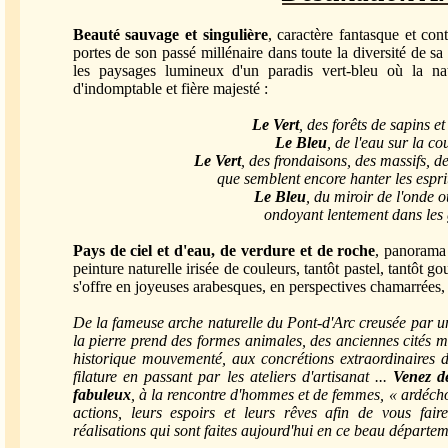
Beauté sauvage et singulière
, caractère fantasque et con
portes de son passé millénaire dans toute la diversité de sa
les paysages lumineux d'un paradis vert-bleu où la nat
d'indomptable et fière majesté :
Le Vert
, des forêts de sapins et
Le Bleu
, de l'eau sur la co
Le Vert
, des frondaisons, des massifs, d
que semblent encore hanter les esprit
Le Bleu
, du miroir de l'onde o
ondoyant lentement dans les 
Pays de ciel et d'eau, de verdure et de roche
, panorama 
peinture naturelle irisée de couleurs, tantôt pastel, tantôt go
s'offre en joyeuses arabesques, en perspectives chamarrées,
De la fameuse arche naturelle du Pont-d'Arc creusée par un
la pierre prend des formes animales, des anciennes cités m
historique mouvementé, aux concrétions extraordinaires 
filature en passant par les ateliers d'artisanat ...
Venez dé
fabuleux
, à la rencontre d'hommes et de femmes, « ardécho
actions, leurs espoirs et leurs rêves afin de vous fair
réalisations qui sont faites aujourd'hui en ce beau départem