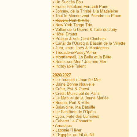
•
Un Succès Fou
•
Ecole Hôtelière Ferrandi Paris
•
Johnny, de la Trinité à la Madeleine
•
Tout le Monde veut Prendre sa Place
•
Rouen, Port & Ville
•
New York Tango Trio
•
Vallée de la Bièvre & Toile de Jouy
•
Hôtel Drouot
•
Prague & ses Cent Clochers
•
Canal de l’Ourcq & Bassin de la Villette
•
Jura, entre Lacs & Montagnes
•
Trocadéro/Passy/Alma
•
Montfermeil, La Belle et la Bête
•
Berck-sur-Mer / Journée Mer
•
Incroyable Talent
2026/2027
•
Le Touquet / Journée Mer
•
Usine Bonne Nouvelle
•
Crête, Est & Ouest
•
Crédit Municipal de Paris
•
Le Manuel de la Jeune Mariée
•
Rouen, Port & Ville
•
Balavoine, Ma Bataille
•
Le Fantôme de l’Opéra
•
Lyon, Fête des Lumières
•
Cabaret La Chouette
•
Amadeus
•
Laponie l’Hiver
•
L'Egypte, au Fil du Nil