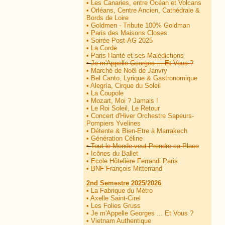
•
Les Canaries, entre Océan et Volcans
•
Orléans, Centre Ancien, Cathédrale &
Bords de Loire
•
Goldmen - Tribute 100% Goldman
•
Paris des Maisons Closes
•
Soirée Post-AG 2025
•
La Corde
•
Paris Hanté et ses Malédictions
•
Je m'Appelle Georges ... Et Vous ?
•
Marché de Noël de Janvry
•
Bel Canto, Lyrique & Gastronomique
•
Alegría, Cirque du Soleil
•
La Coupole
•
Mozart, Moi ? Jamais !
•
Le Roi Soleil, Le Retour
•
Concert d'Hiver Orchestre Sapeurs-
Pompiers Yvelines
•
Détente & Bien-Etre à Marrakech
•
Génération Céline
•
Tout le Monde veut Prendre sa Place
•
Icônes du Ballet
•
Ecole Hôtelière Ferrandi Paris
•
BNF François Mitterrand
2nd Semestre 2025/2026
•
La Fabrique du Métro
•
Axelle Saint-Cirel
•
Les Folies Gruss
•
Je m'Appelle Georges ... Et Vous ?
•
Vietnam Authentique