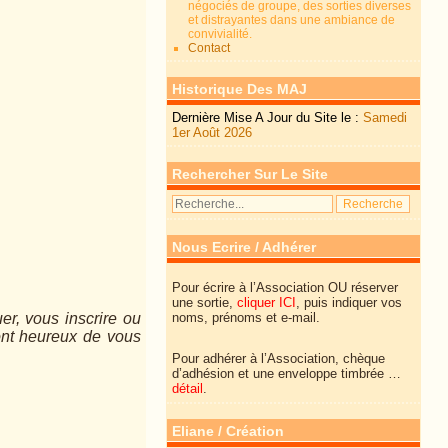
négociés de groupe, des sorties diverses
et distrayantes dans une ambiance de
convivialité.
Contact
Historique Des MAJ
Dernière Mise A Jour du Site le :
Samedi
1er Août 2026
Rechercher Sur Le Site
Nous Ecrire / Adhérer
Pour écrire à l’Association OU réserver
une sortie,
cliquer ICI
, puis indiquer vos
er, vous inscrire ou
noms, prénoms et e-mail.
ont heureux de vous
Pour adhérer à l’Association, chèque
d’adhésion et une enveloppe timbrée …
détail
.
Eliane / Création