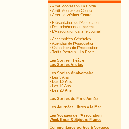
•
Arrêt Montesson La Borde
•
Arrêt Montesson Centre
•
Arrêt Le Vésinet Centre
•
Présentation de l'Association
•
Des adhérents en parlent …
•
L'Association dans le Journal
•
Assemblées Générales
•
Agendas de l'Association
•
Calendriers de l'Association
•
Tarifs Postaux - La Poste
Les Sorties Théâtre
Les Sorties Visites
Les Sorties Anniversaire
•
Les 5 Ans
•
Les 10 Ans
•
Les 15 Ans
•
Les 20 Ans
Les Sorties de Fin d'Année
Les Journées Libres à la Mer
Les Voyages de l'Association
Week-Ends & Séjours France
Commentaires Sorties & Voyages