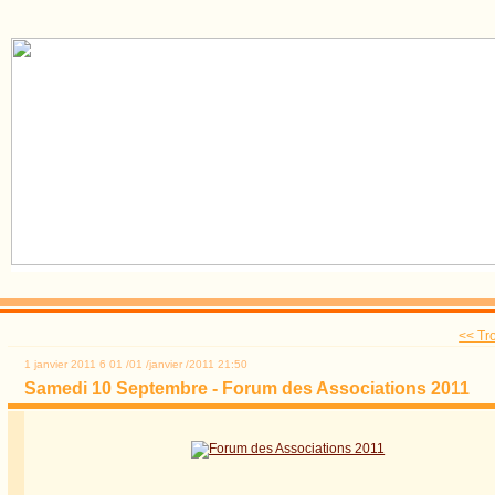
<< Tro
1 janvier 2011
6
01
/
01
/
janvier
/
2011
21:50
Samedi 10 Septembre - Forum des Associations 2011