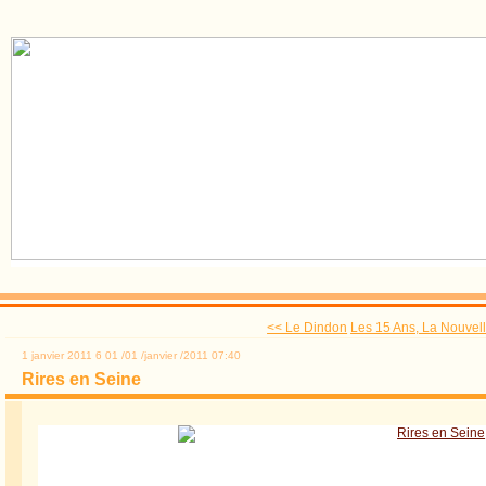
<< Le Dindon
Les 15 Ans, La Nouvelle
1 janvier 2011
6
01
/
01
/
janvier
/
2011
07:40
Rires en Seine