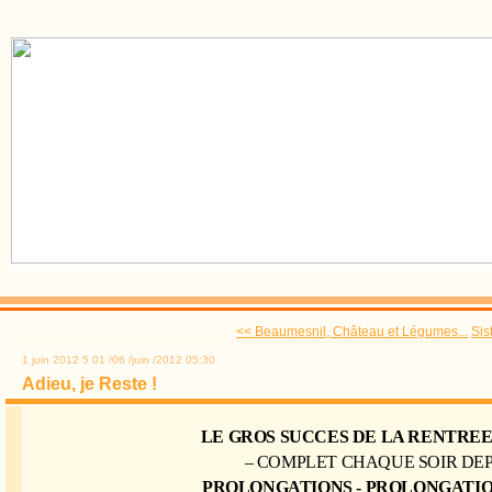
<< Beaumesnil, Château et Légumes...
Sis
1 juin 2012
5
01
/
06
/
juin
/
2012
05:30
Adieu, je Reste !
LE GROS SUCCES DE LA RENTREE
– COMPLET CHAQUE SOIR DEP
PROLONGATIONS - PROLONGATIO