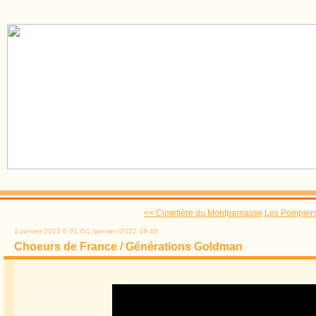
<< Cimetière du Montparnasse
Les Pompiers 
1 janvier 2022
6
01
/
01
/
janvier
/
2022
18:40
Choeurs de France / Générations Goldman