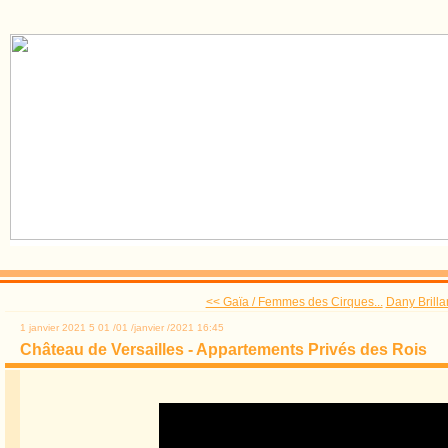
<< Gaïa / Femmes des Cirques...
Dany Brilla
1 janvier 2021
5
01
/
01
/
janvier
/
2021
16:45
Château de Versailles - Appartements Privés des Rois