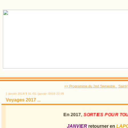
<< Programme du 2nd Semestre...
Saint
1 janvier 2016
5
01
/
01
/
janvier
/
2016
22:05
Voyages 2017 ...
En 2017,
SORTIES POUR 
JANVIER
retourner en
LAPO