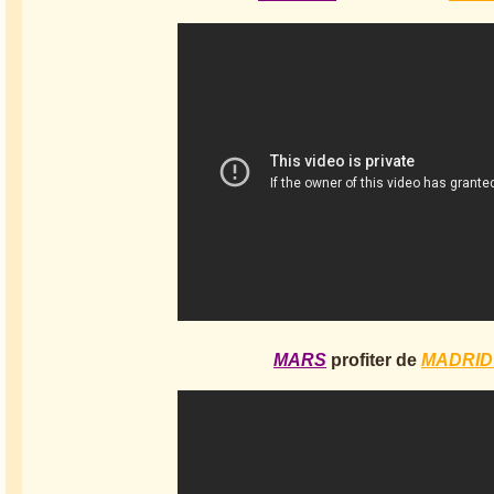
MARS
profiter de
MADRID