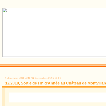
1 décembre 2016
4
01
/
12
/
décembre
/
2016
03:00
12/2019, Sortie de Fin d'Année au Château de Montvilla