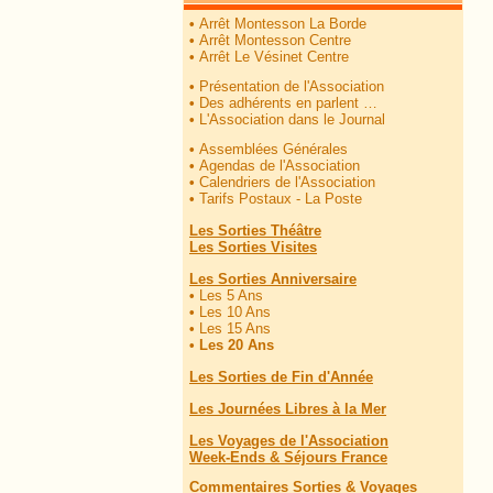
•
Arrêt Montesson La Borde
•
Arrêt Montesson Centre
•
Arrêt Le Vésinet Centre
•
Présentation de l'Association
•
Des adhérents en parlent …
•
L'Association dans le Journal
•
Assemblées Générales
•
Agendas de l'Association
•
Calendriers de l'Association
•
Tarifs Postaux - La Poste
Les Sorties Théâtre
Les Sorties Visites
Les Sorties Anniversaire
•
Les 5 Ans
•
Les 10 Ans
•
Les 15 Ans
•
Les 20 Ans
Les Sorties de Fin d'Année
Les Journées Libres à la Mer
Les Voyages de l'Association
Week-Ends & Séjours France
Commentaires Sorties & Voyages