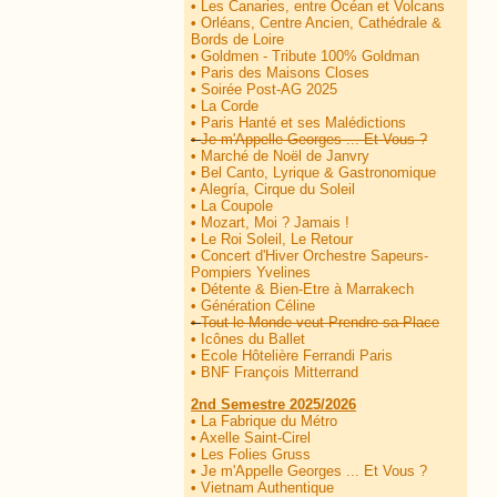
•
Les Canaries, entre Océan et Volcans
•
Orléans, Centre Ancien, Cathédrale &
Bords de Loire
•
Goldmen - Tribute 100% Goldman
•
Paris des Maisons Closes
•
Soirée Post-AG 2025
•
La Corde
•
Paris Hanté et ses Malédictions
•
Je m'Appelle Georges ... Et Vous ?
•
Marché de Noël de Janvry
•
Bel Canto, Lyrique & Gastronomique
•
Alegría, Cirque du Soleil
•
La Coupole
•
Mozart, Moi ? Jamais !
•
Le Roi Soleil, Le Retour
•
Concert d'Hiver Orchestre Sapeurs-
Pompiers Yvelines
•
Détente & Bien-Etre à Marrakech
•
Génération Céline
•
Tout le Monde veut Prendre sa Place
•
Icônes du Ballet
•
Ecole Hôtelière Ferrandi Paris
•
BNF François Mitterrand
2nd Semestre 2025/2026
•
La Fabrique du Métro
•
Axelle Saint-Cirel
•
Les Folies Gruss
•
Je m'Appelle Georges ... Et Vous ?
•
Vietnam Authentique