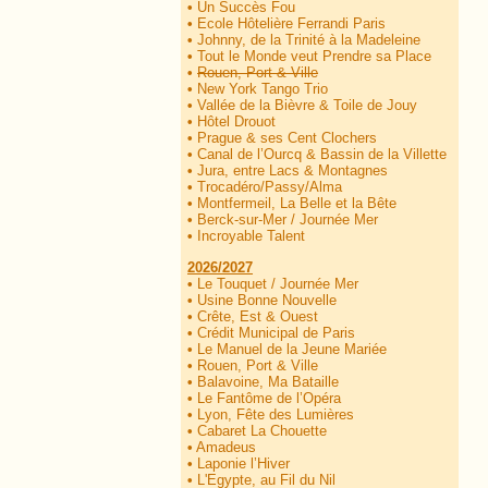
•
Un Succès Fou
•
Ecole Hôtelière Ferrandi Paris
•
Johnny, de la Trinité à la Madeleine
•
Tout le Monde veut Prendre sa Place
•
Rouen, Port & Ville
•
New York Tango Trio
•
Vallée de la Bièvre & Toile de Jouy
•
Hôtel Drouot
•
Prague & ses Cent Clochers
•
Canal de l’Ourcq & Bassin de la Villette
•
Jura, entre Lacs & Montagnes
•
Trocadéro/Passy/Alma
•
Montfermeil, La Belle et la Bête
•
Berck-sur-Mer / Journée Mer
•
Incroyable Talent
2026/2027
•
Le Touquet / Journée Mer
•
Usine Bonne Nouvelle
•
Crête, Est & Ouest
•
Crédit Municipal de Paris
•
Le Manuel de la Jeune Mariée
•
Rouen, Port & Ville
•
Balavoine, Ma Bataille
•
Le Fantôme de l’Opéra
•
Lyon, Fête des Lumières
•
Cabaret La Chouette
•
Amadeus
•
Laponie l’Hiver
•
L'Egypte, au Fil du Nil