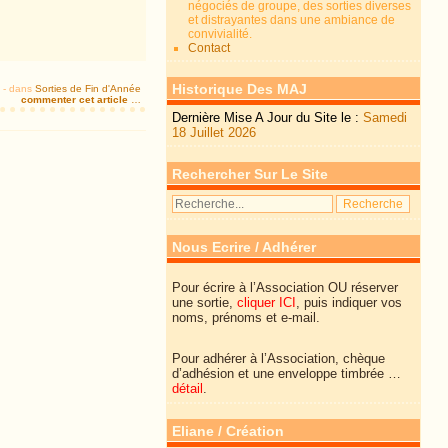
négociés de groupe, des sorties diverses
et distrayantes dans une ambiance de
convivialité.
Contact
Historique Des MAJ
-
dans
Sorties de Fin d'Année
commenter cet article
…
Dernière Mise A Jour du Site le :
Samedi
18 Juillet 2026
Rechercher Sur Le Site
Nous Ecrire / Adhérer
Pour écrire à l’Association OU réserver
une sortie,
cliquer ICI
, puis indiquer vos
noms, prénoms et e-mail.
Pour adhérer à l’Association, chèque
d’adhésion et une enveloppe timbrée …
détail
.
Eliane / Création