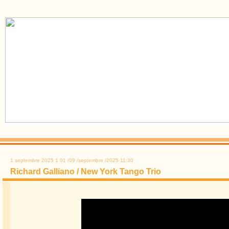
1 septembre 2025
1
01
/
09
/
septembre
/
2025
11:30
Richard Galliano / New York Tango Trio