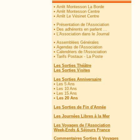
•
Arrêt Montesson La Borde
•
Arrêt Montesson Centre
•
Arrêt Le Vésinet Centre
•
Présentation de l'Association
•
Des adhérents en parlent …
•
L'Association dans le Journal
•
Assemblées Générales
•
Agendas de l'Association
•
Calendriers de l'Association
•
Tarifs Postaux - La Poste
Les Sorties Théâtre
Les Sorties Visites
Les Sorties Anniversaire
•
Les 5 Ans
•
Les 10 Ans
•
Les 15 Ans
•
Les 20 Ans
Les Sorties de Fin d'Année
Les Journées Libres à la Mer
Les Voyages de l'Association
Week-Ends & Séjours France
Commentaires Sorties & Voyages