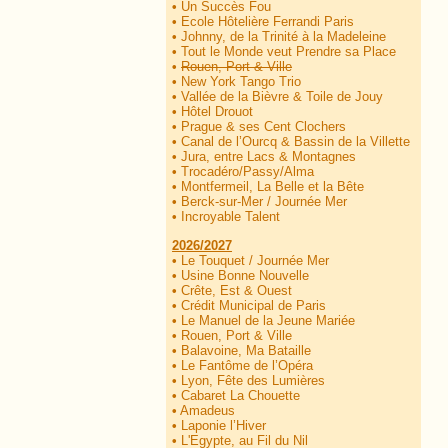
•
Un Succès Fou
•
Ecole Hôtelière Ferrandi Paris
•
Johnny, de la Trinité à la Madeleine
•
Tout le Monde veut Prendre sa Place
•
Rouen, Port & Ville
•
New York Tango Trio
•
Vallée de la Bièvre & Toile de Jouy
•
Hôtel Drouot
•
Prague & ses Cent Clochers
•
Canal de l’Ourcq & Bassin de la Villette
•
Jura, entre Lacs & Montagnes
•
Trocadéro/Passy/Alma
•
Montfermeil, La Belle et la Bête
•
Berck-sur-Mer / Journée Mer
•
Incroyable Talent
2026/2027
•
Le Touquet / Journée Mer
•
Usine Bonne Nouvelle
•
Crête, Est & Ouest
•
Crédit Municipal de Paris
•
Le Manuel de la Jeune Mariée
•
Rouen, Port & Ville
•
Balavoine, Ma Bataille
•
Le Fantôme de l’Opéra
•
Lyon, Fête des Lumières
•
Cabaret La Chouette
•
Amadeus
•
Laponie l’Hiver
•
L'Egypte, au Fil du Nil