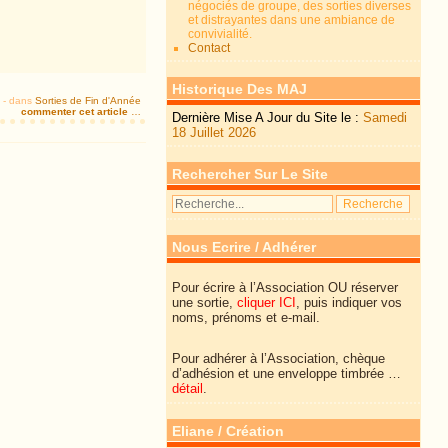
négociés de groupe, des sorties diverses
et distrayantes dans une ambiance de
convivialité.
Contact
Historique Des MAJ
-
dans
Sorties de Fin d'Année
commenter cet article
…
Dernière Mise A Jour du Site le :
Samedi
18 Juillet 2026
Rechercher Sur Le Site
Nous Ecrire / Adhérer
Pour écrire à l’Association OU réserver
une sortie,
cliquer ICI
, puis indiquer vos
noms, prénoms et e-mail.
Pour adhérer à l’Association, chèque
d’adhésion et une enveloppe timbrée …
détail
.
Eliane / Création