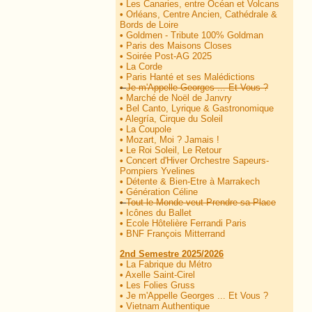
•
Les Canaries, entre Océan et Volcans
•
Orléans, Centre Ancien, Cathédrale &
Bords de Loire
•
Goldmen - Tribute 100% Goldman
•
Paris des Maisons Closes
•
Soirée Post-AG 2025
•
La Corde
•
Paris Hanté et ses Malédictions
•
Je m'Appelle Georges ... Et Vous ?
•
Marché de Noël de Janvry
•
Bel Canto, Lyrique & Gastronomique
•
Alegría, Cirque du Soleil
•
La Coupole
•
Mozart, Moi ? Jamais !
•
Le Roi Soleil, Le Retour
•
Concert d'Hiver Orchestre Sapeurs-
Pompiers Yvelines
•
Détente & Bien-Etre à Marrakech
•
Génération Céline
•
Tout le Monde veut Prendre sa Place
•
Icônes du Ballet
•
Ecole Hôtelière Ferrandi Paris
•
BNF François Mitterrand
2nd Semestre 2025/2026
•
La Fabrique du Métro
•
Axelle Saint-Cirel
•
Les Folies Gruss
•
Je m'Appelle Georges ... Et Vous ?
•
Vietnam Authentique