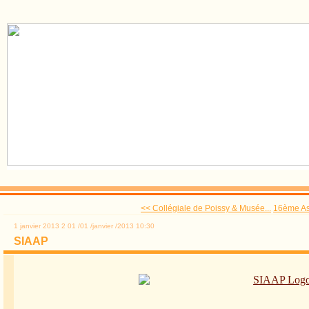
<< Collégiale de Poissy & Musée...
16ème As
1 janvier 2013
2
01
/
01
/
janvier
/
2013
10:30
SIAAP