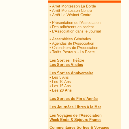
•
Arrêt Montesson La Borde
•
Arrêt Montesson Centre
•
Arrêt Le Vésinet Centre
•
Présentation de l'Association
•
Des adhérents en parlent …
•
L'Association dans le Journal
•
Assemblées Générales
•
Agendas de l'Association
•
Calendriers de l'Association
•
Tarifs Postaux - La Poste
Les Sorties Théâtre
Les Sorties Visites
Les Sorties Anniversaire
•
Les 5 Ans
•
Les 10 Ans
•
Les 15 Ans
•
Les 20 Ans
Les Sorties de Fin d'Année
Les Journées Libres à la Mer
Les Voyages de l'Association
Week-Ends & Séjours France
Commentaires Sorties & Voyages