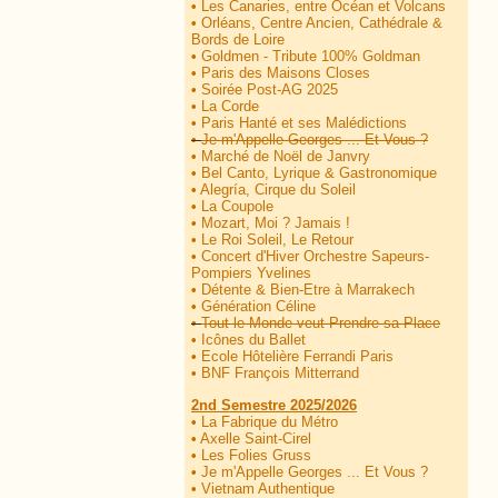
•
Les Canaries, entre Océan et Volcans
•
Orléans, Centre Ancien, Cathédrale &
Bords de Loire
•
Goldmen - Tribute 100% Goldman
•
Paris des Maisons Closes
•
Soirée Post-AG 2025
•
La Corde
•
Paris Hanté et ses Malédictions
•
Je m'Appelle Georges ... Et Vous ?
•
Marché de Noël de Janvry
•
Bel Canto, Lyrique & Gastronomique
•
Alegría, Cirque du Soleil
•
La Coupole
•
Mozart, Moi ? Jamais !
•
Le Roi Soleil, Le Retour
•
Concert d'Hiver Orchestre Sapeurs-
Pompiers Yvelines
•
Détente & Bien-Etre à Marrakech
•
Génération Céline
•
Tout le Monde veut Prendre sa Place
•
Icônes du Ballet
•
Ecole Hôtelière Ferrandi Paris
•
BNF François Mitterrand
2nd Semestre 2025/2026
•
La Fabrique du Métro
•
Axelle Saint-Cirel
•
Les Folies Gruss
•
Je m'Appelle Georges ... Et Vous ?
•
Vietnam Authentique