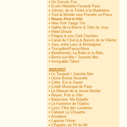
•
Un Succès Fou
•
Ecole Hôtelière Ferrandi Paris
•
Johnny, de la Trinité à la Madeleine
•
Tout le Monde veut Prendre sa Place
•
Rouen, Port & Ville
•
New York Tango Trio
•
Vallée de la Bièvre & Toile de Jouy
•
Hôtel Drouot
•
Prague & ses Cent Clochers
•
Canal de l’Ourcq & Bassin de la Villette
•
Jura, entre Lacs & Montagnes
•
Trocadéro/Passy/Alma
•
Montfermeil, La Belle et la Bête
•
Berck-sur-Mer / Journée Mer
•
Incroyable Talent
2026/2027
•
Le Touquet / Journée Mer
•
Usine Bonne Nouvelle
•
Crête, Est & Ouest
•
Crédit Municipal de Paris
•
Le Manuel de la Jeune Mariée
•
Rouen, Port & Ville
•
Balavoine, Ma Bataille
•
Le Fantôme de l’Opéra
•
Lyon, Fête des Lumières
•
Cabaret La Chouette
•
Amadeus
•
Laponie l’Hiver
•
L'Egypte, au Fil du Nil