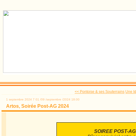
<< Pontoise & ses Souterrains
Une I
1 septembre 2024
7
01
/
09
/
septembre
/
2024
18:00
Artos, Soirée Post-AG 2024
SOIREE POST-AG