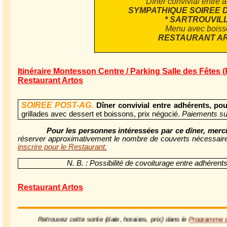
Dîner convivial entre 
SYMPATHIQUE SOIREE 
* SARTROUVILL
Menu avec boiss
RESTAURANT A
Itinéraire Montesson Centre / Parking Salle des Fêtes (
Restaurant Artos
SOIREE POST-AG.
Dîner convivial entre adhérents, po
grillades avec dessert et boissons, prix négocié.
Paiements sur
Pour les personnes intéressées par ce dîner, merci
réserver approximativement le nombre de couverts nécessaires
inscrire pour le Restaurant.
N. B. : Possibilité de covoiturage entre adhére
Restaurant Artos
Retrouvez cette sortie (date, horaires, prix) dans le
Programme