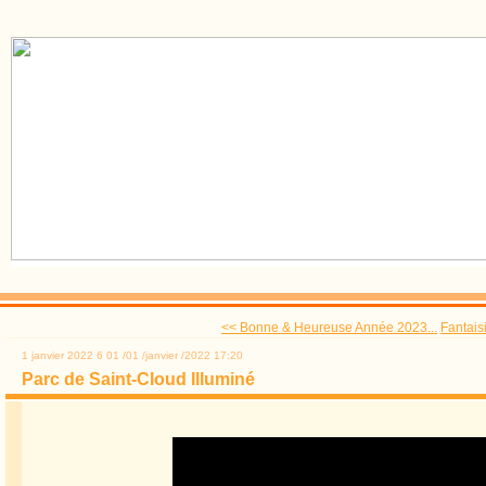
<< Bonne & Heureuse Année 2023...
Fantaisi
1 janvier 2022
6
01
/
01
/
janvier
/
2022
17:20
Parc de Saint-Cloud Illuminé