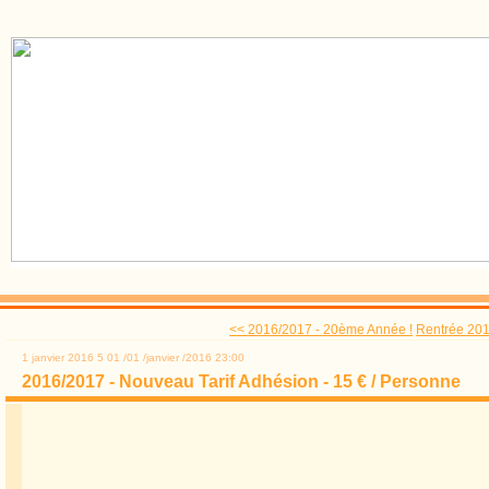
<< 2016/2017 - 20ème Année !
Rentrée 2016
1 janvier 2016
5
01
/
01
/
janvier
/
2016
23:00
2016/2017 - Nouveau Tarif Adhésion - 15 € / Personne