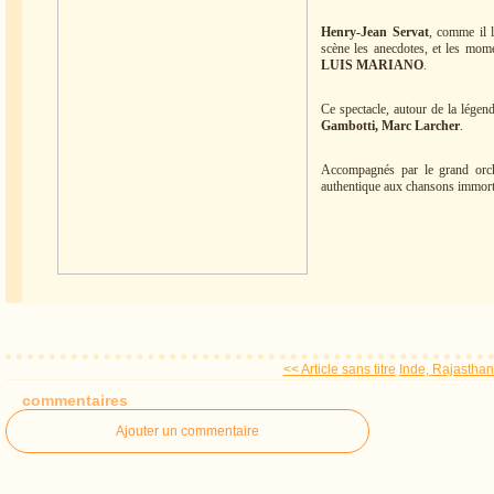
Henry-Jean Servat
, comme il l
scène les anecdotes, et les mome
LUIS MARIANO
.
Ce spectacle, autour de la légen
Gambotti, Marc Larcher
.
Accompagnés par le grand orche
authentique aux chansons immorte
<< Article sans titre
Inde, Rajastha
commentaires
Ajouter un commentaire