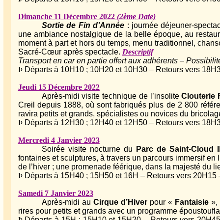
Dimanche 11 Décembre 2022
(2ème Date)
Sortie de Fin d’Année
: journée déjeuner-specta
une ambiance nostalgique de la belle époque, au restau
moment à part et hors du temps, menu traditionnel, chanson
Sacré-Cœur après spectacle.
Descriptif
Transport en car en partie offert aux adhérents – Possibil
Þ
Départs à 10H10 ; 10H20 et 10H30 – Retours vers 18H30
Jeudi 15 Décembre 2022
Après-midi visite technique de l’insolite
Clouterie 
Creil depuis 1888, où sont fabriqués plus de 2 800 référ
ravira petits et grands, spécialistes ou novices du bricolag
Þ
Départs à 12H30 ; 12H40 et 12H50 – Retours vers 18H30
Mercredi 4 Janvier 2023
Soirée visite nocturne du
Parc de Saint-Cloud I
fontaines et sculptures, à travers un parcours immersif en
de l’hiver ; une promenade féérique, dans la majesté du li
Þ
Départs à 15H40 ; 15H50 et 16H – Retours vers 20H15 –
Samedi 7 Janvier 2023
Après-midi au
Cirque d’Hiver
pour «
Fantaisie
»,
rires pour petits et grands avec un programme époustouflan
Þ
Départs à 15H ; 15H10 et 15H20 – Retours vers 20H45 –