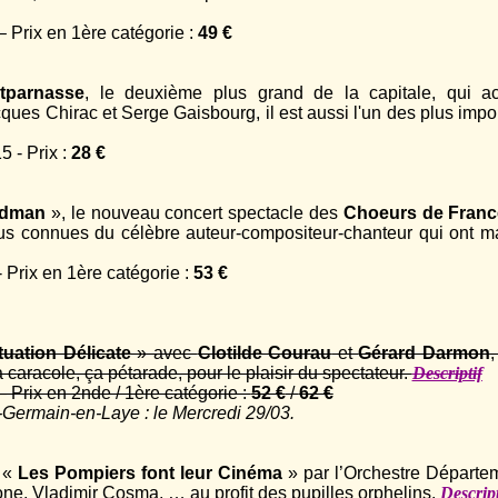
Prix en 1ère catégorie :
49 €
tparnasse
, le deuxième plus grand de la capitale, qui a
ques Chirac et Serge Gaisbourg, il est aussi l'un des plus impo
 - Prix :
28 €
ldman
», le nouveau concert spectacle des
Choeurs de Franc
lus connues du célèbre auteur-compositeur-chanteur qui ont m
Prix en 1ère catégorie :
53 €
tuation Délicate
» avec
Clotilde Courau
et
Gérard Darmon
,
 caracole, ça pétarade, pour le plaisir du spectateur.
Descriptif
Prix en 2nde / 1ère catégorie :
52 €
/
62 €
-Germain-en-Laye : le Mercredi 29/03.
r «
Les Pompiers font leur Cinéma
» par l’Orchestre Départe
e, Vladimir Cosma, … au profit des pupilles orphelins.
Descript