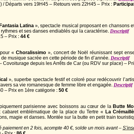
) / Départs vers 19H45 – Retours vers 22H45 – Prix :
Participa
Fantasia Latina
», spectacle musical proposant en chansons e
rythmes et ses danses endiablés qui la caractérise.
Descriptif
 – Prix :
44 €
 pour «
Choralissimo
», concert de Noël réunissant sept en
t de musique sacrée en cette période de fin d’année.
Descriptif
Covoiturage depuis les Arrêts de Car (ou RDV sur place) – Pri
ical
», superbe spectacle festif et coloré pour redécouvrir l’art
ravers sa vie romanesque de femme libre et engagée.
Descriptif
 – Prix en 1ère catégorie :
50 €
typiquement parisienne avec boissons au cœur de la
Butte Mo
t cabaret emblématique de la place du Tertre «
La Crémaill
s, magie et danses. Montée sur la butte en petit train touristiq
ité paiement en 2 fois, acompte 40 €, solde un mois avant –
S'ins
- Prix :
86 €