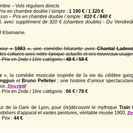
bre – Vols réguliers directs
rix en chambre double / simple :
1 190 €
/
1 320 €
asso – Prix en chambre double / simple :
810 €
/
940 €
, avec supplément de 320 € (chambre double) - Du Vendredi
0 €/semaine.
 pour «
1983
», une comédie hilarante avec
Chantal Lades
es cultures avec notre époque actuelle et ses nouveaux usage
Prix en 2nde / 1ère catégorie :
48 €
/
58 €
e
», la comédie musicale inspirée de la vie du célèbre gan
nggun
et
Bruno Pelletier
; une histoire d’amour spectaculair
aux.
Descriptif
Prix en 2nde / 1ère catégorie :
66 €
/
78 €
ur de la Gare de Lyon, pour (re)découvrir le mythique
Train
obiliers d'apparat et vastes peintures, véritable musée 1900.
Des
 Prix :
44 €