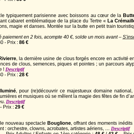
cle typiquement parisienne avec boissons au cœur de la
Butt
rant cabaret emblématique de la place du Tertre «
La Crémaill
s, magie et danses. Montée sur la butte en petit train touristiq
ité paiement en 2 fois, acompte 40 €, solde un mois avant –
S'ins
 - Prix :
86 €
Rivierre
, la dernière usine de clous forgés encore en activité e
ences de clous, semences, piques et pointes ; un parcours atyp
e !
Descriptif
 - Prix :
28 €
lluminé
, pour (re)découvrir ce majestueux domaine national
 lumières et musiques où se mêlent la magie des fêtes de fin d’a
eu.
Descriptif
 Prix :
29 €
 le nouveau spectacle
Bouglione
, offrant des moments inédits 
t : orchestre, clowns, acrobates, artistes aériens, …
Descriptif
 Prix Adultes / Enfants en 1ère catégorie :
48 €
/
43 €
– Prix 