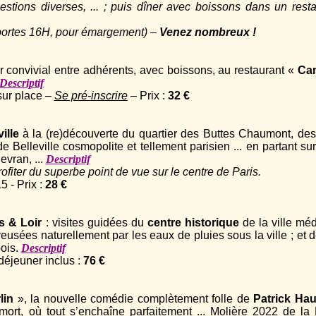
uestions diverses, ... ; puis dîner avec boissons dans un rest
portes 16H, pour émargement) –
Venez nombreux !
r convivial entre adhérents, avec boissons, au restaurant «
Ca
Descriptif
sur place –
Se pré-inscrire
– Prix :
32 €
ille
à la (re)découverte du quartier des Buttes Chaumont, des
 Belleville cosmopolite et tellement parisien ... en partant sur
evran, ...
Descriptif
rofiter du superbe point de vue sur le centre de Paris.
 - Prix :
28 €
s & Loir
: visites guidées du
centre historique
de la ville mé
creusées naturellement par les eaux de pluies sous la ville ; et
bois.
Descriptif
déjeuner inclus :
76 €
lin
», la nouvelle comédie complètement folle de
Patrick Ha
s mort, où tout s’enchaîne parfaitement ... Molière 2022 de l