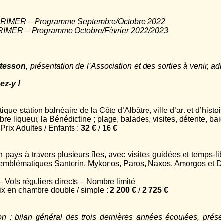
IMER – Programme Septembre/Octobre 2022
MER – Programme Octobre/Février 2022/2023
ntesson
, présentation de l’Association et des sorties à venir, 
ez-y !
tique station balnéaire de la Côte d’Albâtre, ville d’art et d’hist
re liqueur, la Bénédictine ; plage, balades, visites, détente, b
rix Adultes / Enfants :
32 €
/
16 €
 pays à travers plusieurs îles, avec visites guidées et temps-l
s et emblématiques Santorin, Mykonos, Paros, Naxos, Amorgos et 
 Vols réguliers directs – Nombre limité
x en chambre double / simple :
2 200 €
/
2 725 €
on : bilan général des trois dernières années écoulées, prése