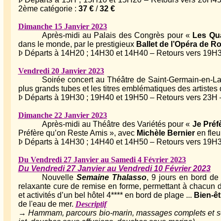
2ème catégorie :
37 €
/
32 €
Dimanche 15 Janvier 2023
Après-midi au Palais des Congrès pour «
Les Qu
dans le monde, par le prestigieux
Ballet de l’Opéra de 
Þ
Départs à 14H20 ; 14H30 et 14H40 – Retours vers 19H30 
Vendredi 20 Janvier 2023
Soirée concert au Théâtre de Saint-Germain-en-L
plus grands tubes et les titres emblématiques des artistes qu
Þ
Départs à 19H30 ; 19H40 et 19H50 – Retours vers 23H –
Dimanche 22 Janvier 2023
Après-midi au Théâtre des Variétés pour «
Je Préf
Préfère qu’on Reste Amis », avec
Michèle Bernier
en fleu
Þ
Départs à 14H30 ; 14H40 et 14H50 – Retours vers 19H30 
Du Vendredi 27 Janvier au Samedi 4 Février 2023
Du Vendredi 27 Janvier au Vendredi 10 Février 2023
Nouvelle
Semaine Thalasso
, 9 jours en bord d
relaxante cure de remise en forme, permettant à chacun de
et activités d’un bel hôtel 4**** en bord de plage ...
Bien-êt
de l'eau de mer.
Descriptif
→ Hammam, parcours bio-marin, massages complets et so