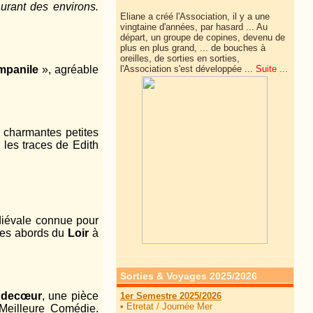
aurant des environs.
Eliane a créé l'Association, il y a une
vingtaine d'années, par hasard ... Au
départ, un groupe de copines, devenu de
plus en plus grand, ... de
bouches à
oreilles, de sorties en sorties,
l'Association s'est développée ...
Suite ...
mpanile
», agréable
 charmantes petites
 les traces de Edith
diévale connue pour
 des abords du
Loir
à
Sorties & Voyages 2025/2026
udecœur
, une pièce
1er Semestre 2025/2026
•
Etretat / Journée Mer
a Meilleure Comédie.