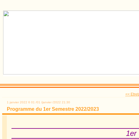
<< Etret
1 janvier 2022
6
01
/
01
/
janvier
/
2022
21:30
Programme du 1er Semestre 2022/2023
1er