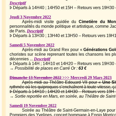
Descriptif
Þ
Départs à 14H40 ; 14H50 et 15H – Retours vers 19H30 – 
Jeudi 3 Novembre 2022
Après-midi visite guidée du
Cimetière du Mon
personnalités du monde politique et artistique, comme Jac
de Paris.
Descriptif
Þ
Départs à 13H30 ; 13H40 et 13H50 – Retours vers 19H15
Samedi 5 Novembre 2022
Après-midi au Grand Rex pour «
Générations Go
choristes sur scène reprenant toutes les chansons les p
décennies ...
Descriptif
Þ
Départs à 14H ; 14H10 et 14H20 – Retours vers 19H30 - 
→ Possibilité de places en Carré Or :
63 €
Dimanche 13 Novembre 2022
>>> Mercredi 29 Mars 2023
Après-midi au Théâtre Edouard VII pour «
Une Si
rythmée où les quiproquos s’enchaînent à toute vitesse, ça
Þ
Départs à 14H10 ; 14H20 et 14H30 – Retours vers 19H – 
→ Sortie reportée en Mars, en soirée, au Théâtre de Saint
Samedi 19 Novembre 2022
Soirée au Théâtre de Saint-Germain-en-Laye pou
Pompiers des Yvelines, concert hommage à Ennio Morricon