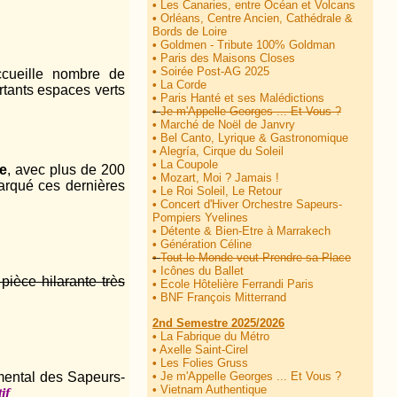
•
Les Canaries, entre Océan et Volcans
•
Orléans, Centre Ancien, Cathédrale &
Bords de Loire
•
Goldmen - Tribute 100% Goldman
•
Paris des Maisons Closes
•
Soirée Post-AG 2025
ccueille nombre de
•
La Corde
rtants espaces verts
•
Paris Hanté et ses Malédictions
•
Je m'Appelle Georges ... Et Vous ?
•
Marché de Noël de Janvry
•
Bel Canto, Lyrique & Gastronomique
•
Alegría, Cirque du Soleil
•
La Coupole
e
, avec plus de 200
•
Mozart, Moi ? Jamais !
arqué ces dernières
•
Le Roi Soleil, Le Retour
•
Concert d'Hiver Orchestre Sapeurs-
Pompiers Yvelines
•
Détente & Bien-Etre à Marrakech
•
Génération Céline
•
Tout le Monde veut Prendre sa Place
•
Icônes du Ballet
 pièce hilarante très
•
Ecole Hôtelière Ferrandi Paris
•
BNF François Mitterrand
2nd Semestre 2025/2026
•
La Fabrique du Métro
•
Axelle Saint-Cirel
•
Les Folies Gruss
•
Je m'Appelle Georges ... Et Vous ?
mental des Sapeurs-
•
Vietnam Authentique
if