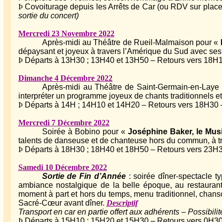
Þ
Covoiturage depuis les Arrêts de Car (ou RDV sur place
sortie du concert)
Mercredi 23 Novembre 2022
Après-midi au Théâtre de Rueil-Malmaison pour «
dépaysant et joyeux à travers l’Amérique du Sud avec ses 
Þ
Départs à 13H30 ; 13H40 et 13H50 – Retours vers 18H15
Dimanche 4 Décembre 2022
Après-midi au Théâtre de Saint-Germain-en-Laye
interpréter un programme joyeux de chants traditionnels e
Þ
Départs à 14H ; 14H10 et 14H20 – Retours vers 18H30 – 
Mercredi 7 Décembre 2022
Soirée à Bobino pour «
Joséphine Baker, le Mus
talents de danseuse et de chanteuse hors du commun, à t
Þ
Départs à 18H30 ; 18H40 et 18H50 – Retours vers 23H30
Samedi 10 Décembre 2022
Sortie de Fin d’Année
: soirée dîner-spectacle 
ambiance nostalgique de la belle époque, au restauran
moment à part et hors du temps, menu traditionnel, chanson
Sacré-Cœur avant dîner.
Descriptif
Transport en car en partie offert aux adhérents – Possibil
Þ
Départs à 15H10 ; 15H20 et 15H30 – Retours vers 0H30 