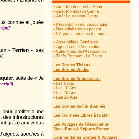
•
Arrêt Montesson La Borde
•
Arrêt Montesson Centre
•
Arrêt Le Vésinet Centre
lus connue et jouée
•
Présentation de l'Association
riptif
•
Des adhérents en parlent …
•
L'Association dans le Journal
•
Assemblées Générales
•
Agendas de l'Association
lbum «
Terrien
», ses
•
Calendriers de l'Association
if
•
Tarifs Postaux - La Poste
Les Sorties Théâtre
Les Sorties Visites
uquier
, suite de « Je
Les Sorties Anniversaire
•
Les 5 Ans
criptif
•
Les 10 Ans
•
Les 15 Ans
•
Les 20 Ans
Les Sorties de Fin d'Année
 pour profiter d'une
Les Journées Libres à la Mer
 des infrastructures
rit grâce aux vertus
Les Voyages de l'Association
Week-Ends & Séjours France
d’algues, douches à
Commentaires Sorties & Voyages