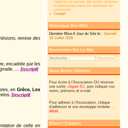
négociés de groupe, des sorties diverses
et distrayantes dans une ambiance de
convivialité.
Contact
Historique Des MAJ
Dernière Mise A Jour du Site le :
Samedi
18 Juillet 2026
adhésions, remise des
Rechercher Sur Le Site
oire, encadrée par les
aignade, …
Descriptif
Nous Ecrire / Adhérer
Pour écrire à l’Association OU réserver
une sortie,
cliquer ICI
, puis indiquer vos
ibres, en
Grêce, Les
noms, prénoms et e-mail.
Delos.
Descriptif
Pour adhérer à l’Association, chèque
d’adhésion et une enveloppe timbrée …
détail
.
Eliane / Création
ntation de celle en