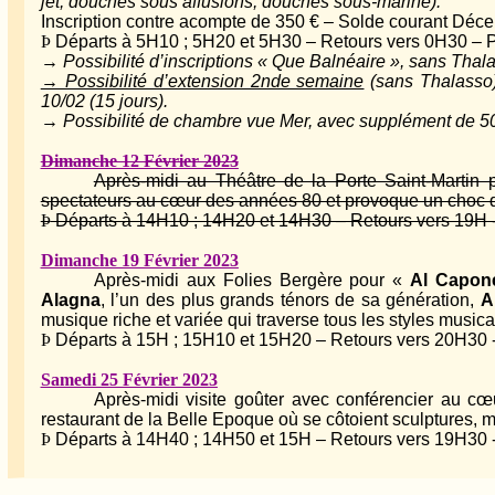
jet, douches sous affusions, douches sous-marine).
Inscription contre acompte de 350 € – Solde courant Décem
Þ
Départs à 5H10 ; 5H20 et 5H30 – Retours vers 0H30 – P
→ Possibilité d’inscriptions « Que Balnéaire », sans Thal
→ Possibilité d’extension 2nde semaine
(sans Thalasso)
10/02 (15 jours).
→ Possibilité de chambre vue Mer, avec supplément de 5
Dimanche 12 Février 2023
Après-midi au Théâtre de la Porte Saint-Martin
spectateurs au cœur des années 80 et provoque un choc d
Þ
Départs à 14H10 ; 14H20 et 14H30 – Retours vers 19H - 
Dimanche 19 Février 2023
Après-midi aux Folies Bergère pour «
Al Capon
Alagna
, l’un des plus grands ténors de sa génération,
A
musique riche et variée qui traverse tous les styles music
Þ
Départs à 15H ; 15H10 et 15H20 – Retours vers 20H30 - 
Samedi 25 Février 2023
Après-midi visite goûter avec conférencier au cœ
restaurant de la Belle Epoque où se côtoient sculptures, m
Þ
Départs à 14H40 ; 14H50 et 15H – Retours vers 19H30 -