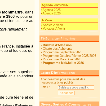
Agenda 2025/2026
•
Agenda 2025
e Montmartre
, dans
•
Agenda 2026
ère 1900
», pour un
A Venir
ue et temps-libre au
•
Sorties A Venir
•
Voyages A Venir
crire rapidement
Télécharger / Imprimer
•
Bulletin d'Adhésion
n France, installée à
•
Charte des Adhérents
ique et ludique, qui
•
Programme Septembre 2025
•
Programme Octobre/Février 2025/2026
•
Programme Mars/Avril 2026
•
Programme Mai/Juillet 2026
, avec ses superbes
Lettre D'informations
nnée et la splendeur
Abonnez-vous pour être averti des
nouveaux articles publiés.
Email
de pure féerie et de
Divers, Sorties & Commentaires
Adultes / Enfants en