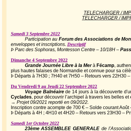
TELECHARGER / IMPR
TELECHARGER / IMPRI
Samedi 3 Septembre 2022
Participation au
Forum des Associations de Mo
enveloppes et inscriptions.
Descriptif
Þ
Parc des Sophoras, Montesson Centre – 10/18H –
Pass
Dimanche 4 Septembre 2022
Grande Journée Libre à la Mer
à
Fécamp
, authen
plus hautes falaises de Normandie et connue pour sa célèb
Þ
Départs à 7H30 ; 7H40 et 7H50 – Retours vers 22H30 – P
Du Vendredi 9 au Jeudi 22 Septembre 2022
Voyage Balnéaire
de 14 jours à la découverte d'un
Cyclades
, pour découvrir l’archipel à travers les belle
→ Projet 09/2021 reporté en 09/2022.
Inscription contre acompte de 700 € – Solde courant Août –
Þ
Départs à 4H ; 4H10 et 4H20 – Retours vers 23H30 – Pri
Samedi 1er Octobre 2022
23ème ASSEMBLEE GENERALE
de l'Associati