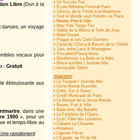
•
Un Succès Fou
tion Libre
(Don à la
•
Ecole Hôtelière Ferrandi Paris
•
Johnny, de la Trinité à la Madeleine
•
Tout le Monde veut Prendre sa Place
•
Rouen, Port & Ville
•
New York Tango Trio
t danses, un voyage
•
Vallée de la Bièvre & Toile de Jouy
•
Hôtel Drouot
•
Prague & ses Cent Clochers
•
Canal de l’Ourcq & Bassin de la Villette
•
Jura, entre Lacs & Montagnes
•
Trocadéro/Passy/Alma
sembles vocaux pour
•
Montfermeil, La Belle et la Bête
•
Berck-sur-Mer / Journée Mer
x :
Gratuit
•
Incroyable Talent
2026/2027
•
Le Touquet / Journée Mer
iste éblouissante aux
•
Usine Bonne Nouvelle
•
Crête, Est & Ouest
•
Crédit Municipal de Paris
•
Le Manuel de la Jeune Mariée
•
Rouen, Port & Ville
•
Balavoine, Ma Bataille
ntmartre
, dans une
•
Le Fantôme de l’Opéra
ère 1900
», pour un
•
Lyon, Fête des Lumières
ue et temps-libre au
•
Cabaret La Chouette
•
Amadeus
•
Laponie l’Hiver
crire rapidement
•
L'Egypte, au Fil du Nil