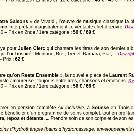
atre Saisons
» de Vivaldi, l’œuvre de musique classique la p
Rome
, interprétant magistralement ce véritable chef-d’œuvre.
Desc
– Prix en 2nde / 1ère catégorie :
56 €
/
69 €
aye pour
Julien Clerc
qui chantera les titres de son dernier a
i l’ont inspiré : Montand, Brel, Trenet, Barbara, Piaf, ...
Descript
 Prix :
62 €
ère qu’on Reste Ensemble
», la nouvelle pièce de
Laurent R
riste amoureuse ; toujours entre rires, chansons et émotions.
Des
– Prix en 2nde / 1ère catégorie :
56 €
/
66 €
e mer en pension complète
All Inclusive
, à
Sousse
en Tunisie,
 bénéficier d’un programme de soins complet, tout en profitant
re, repos et détente, ...
Prendre soin de son corps et de son esp
ins d’hydrothérapie (bains d’hydromassage, enveloppements 