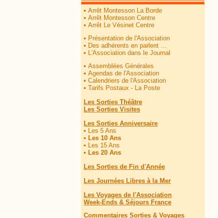
•
Arrêt Montesson La Borde
•
Arrêt Montesson Centre
•
Arrêt Le Vésinet Centre
•
Présentation de l'Association
•
Des adhérents en parlent …
•
L'Association dans le Journal
•
Assemblées Générales
•
Agendas de l'Association
•
Calendriers de l'Association
•
Tarifs Postaux - La Poste
Les Sorties Théâtre
Les Sorties Visites
Les Sorties Anniversaire
•
Les 5 Ans
•
Les 10 Ans
•
Les 15 Ans
•
Les 20 Ans
Les Sorties de Fin d'Année
Les Journées Libres à la Mer
Les Voyages de l'Association
Week-Ends & Séjours France
Commentaires Sorties & Voyages