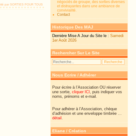
négociés de groupe, des sorties diverses
lié par SORTIES POUR TOUS
et distrayantes dans une ambiance de
convivialité.
Contact
Historique Des MAJ
Dernière Mise A Jour du Site le :
Samedi
1er Août 2026
Rechercher Sur Le Site
Nous Ecrire / Adhérer
Pour écrire à l’Association OU réserver
une sortie,
cliquer ICI
, puis indiquer vos
noms, prénoms et e-mail.
Pour adhérer à l’Association, chèque
d’adhésion et une enveloppe timbrée …
détail
.
Eliane / Création