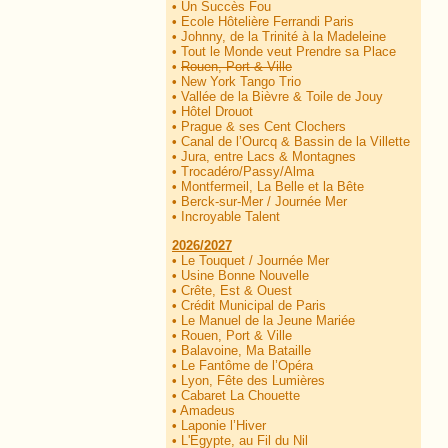
•
Un Succès Fou
•
Ecole Hôtelière Ferrandi Paris
•
Johnny, de la Trinité à la Madeleine
•
Tout le Monde veut Prendre sa Place
•
Rouen, Port & Ville
•
New York Tango Trio
•
Vallée de la Bièvre & Toile de Jouy
•
Hôtel Drouot
•
Prague & ses Cent Clochers
•
Canal de l’Ourcq & Bassin de la Villette
•
Jura, entre Lacs & Montagnes
•
Trocadéro/Passy/Alma
•
Montfermeil, La Belle et la Bête
•
Berck-sur-Mer / Journée Mer
•
Incroyable Talent
2026/2027
•
Le Touquet / Journée Mer
•
Usine Bonne Nouvelle
•
Crête, Est & Ouest
•
Crédit Municipal de Paris
•
Le Manuel de la Jeune Mariée
•
Rouen, Port & Ville
•
Balavoine, Ma Bataille
•
Le Fantôme de l’Opéra
•
Lyon, Fête des Lumières
•
Cabaret La Chouette
•
Amadeus
•
Laponie l’Hiver
•
L'Egypte, au Fil du Nil