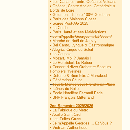
•
Les Canaries, entre Océan et Volcans
•
Orléans, Centre Ancien, Cathédrale &
Bords de Loire
•
Goldmen - Tribute 100% Goldman
•
Paris des Maisons Closes
•
Soirée Post-AG 2025
•
La Corde
•
Paris Hanté et ses Malédictions
•
Je m'Appelle Georges ... Et Vous ?
•
Marché de Noël de Janvry
•
Bel Canto, Lyrique & Gastronomique
•
Alegría, Cirque du Soleil
•
La Coupole
•
Mozart, Moi ? Jamais !
•
Le Roi Soleil, Le Retour
•
Concert d'Hiver Orchestre Sapeurs-
Pompiers Yvelines
•
Détente & Bien-Etre à Marrakech
•
Génération Céline
•
Tout le Monde veut Prendre sa Place
•
Icônes du Ballet
•
Ecole Hôtelière Ferrandi Paris
•
BNF François Mitterrand
2nd Semestre 2025/2026
•
La Fabrique du Métro
•
Axelle Saint-Cirel
•
Les Folies Gruss
•
Je m'Appelle Georges ... Et Vous ?
•
Vietnam Authentique