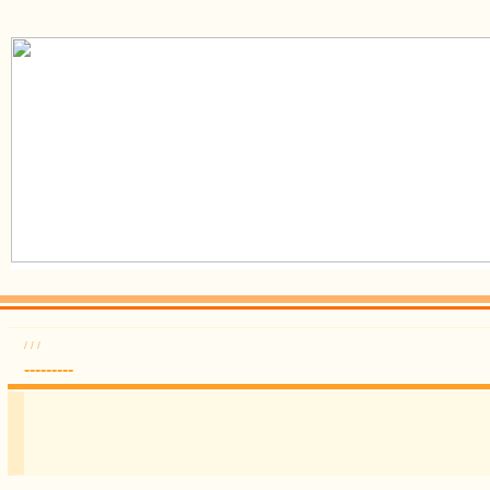
/
/
/
---------