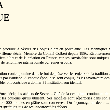
A
UE
 produire à Sèvres des objets d’art en porcelaine. Les techniques 
XVIIIème siècle. Membre du Comité Colbert depuis 1986, Etablissemen
rs d’art et de la création en France, car ses savoir-faire sont uniques 
tes de renommée internationale ou jeunes espoirs.
tion contemporaine dans le but de préserver les enjeux de la tradition e
cier par l’audace. À chaque époque se sont conjugués les savoir-faire des
ble, ont contribué à donner à l’institution son identité.
siècle, les ateliers de Sèvres - Cité de la céramique continuent de f
les couleurs qu’ils utilisent. Ses modèles sont répertoriés dans son s
 90 000 moules en plâtre sont conservés. Du façonnage au décor ..
 et quelques uns de ses innombrables décors.