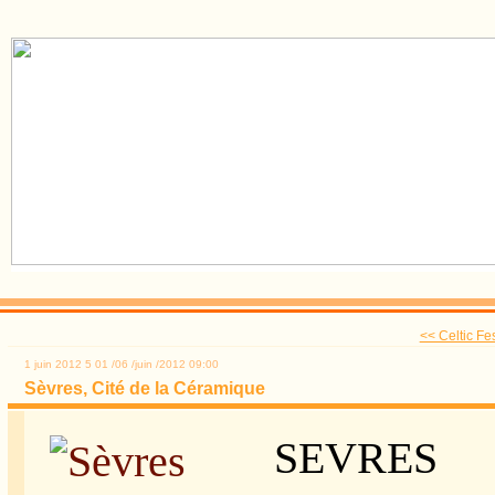
<< Celtic Fes
1 juin 2012
5
01
/
06
/
juin
/
2012
09:00
Sèvres, Cité de la Céramique
SEVRES