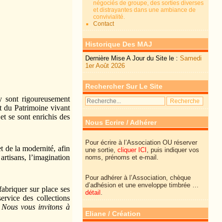
négociés de groupe, des sorties diverses
et distrayantes dans une ambiance de
convivialité.
Contact
Historique Des MAJ
Dernière Mise A Jour du Site le :
Samedi
1er Août 2026
Rechercher Sur Le Site
y sont rigoureusement
t du Patrimoine vivant
et se sont enrichis des
Nous Ecrire / Adhérer
Pour écrire à l’Association OU réserver
t de la modernité, afin
une sortie,
cliquer ICI
, puis indiquer vos
 artisans, l’imagination
noms, prénoms et e-mail.
Pour adhérer à l’Association, chèque
d’adhésion et une enveloppe timbrée …
abriquer sur place ses
détail
.
ervice des collections
.
Nous vous invitons à
Eliane / Création