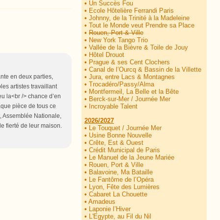
•
Un Succès Fou
•
Ecole Hôtelière Ferrandi Paris
•
Johnny, de la Trinité à la Madeleine
•
Tout le Monde veut Prendre sa Place
•
Rouen, Port & Ville
•
New York Tango Trio
•
Vallée de la Bièvre & Toile de Jouy
•
Hôtel Drouot
•
Prague & ses Cent Clochers
•
Canal de l’Ourcq & Bassin de la Villette
ante en deux parties,
•
Jura, entre Lacs & Montagnes
•
Trocadéro/Passy/Alma
es artistes travaillant
•
Montfermeil, La Belle et la Bête
eu la<br /> chance d’en
•
Berck-sur-Mer / Journée Mer
aque pièce de tous ce
•
Incroyable Talent
at, Assemblée Nationale,
2026/2027
e fierté de leur maison.
•
Le Touquet / Journée Mer
•
Usine Bonne Nouvelle
•
Crête, Est & Ouest
•
Crédit Municipal de Paris
•
Le Manuel de la Jeune Mariée
•
Rouen, Port & Ville
•
Balavoine, Ma Bataille
•
Le Fantôme de l’Opéra
•
Lyon, Fête des Lumières
•
Cabaret La Chouette
•
Amadeus
•
Laponie l’Hiver
•
L'Egypte, au Fil du Nil