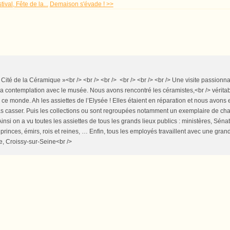
tival, Fête de la...
Demaison s'évade ! >>
 Cité de la Céramique »<br /> <br /> <br /> <br /> <br /> <br /> Une visite passionn
s la contemplation avec le musée. Nous avons rencontré les céramistes,<br /> véritabl
e monde. Ah les assiettes de l’Elysée ! Elles étaient en réparation et nous avons 
pas casser. Puis les collections ou sont regroupées notamment un exemplaire de ch
insi on a vu toutes les assiettes de tous les grands lieux publics : ministères, Sén
inces, émirs, rois et reines, … Enfin, tous les employés travaillent avec une grand
ie, Croissy-sur-Seine<br />