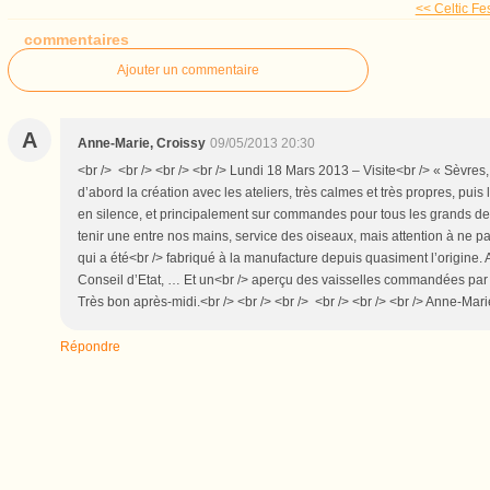
<< Celtic Fes
commentaires
Ajouter un commentaire
A
Anne-Marie, Croissy
09/05/2013 20:30
<br /> <br /> <br /> <br /> Lundi 18 Mars 2013 – Visite<br /> « Sèvres,
d’abord la création avec les ateliers, très calmes et très propres, pui
en silence, et principalement sur commandes pour tous les grands de c
tenir une entre nos mains, service des oiseaux, mais attention à ne 
qui a été<br /> fabriqué à la manufacture depuis quasiment l’origine. A
Conseil d’Etat, … Et un<br /> aperçu des vaisselles commandées par pr
Très bon après-midi.<br /> <br /> <br /> <br /> <br /> <br /> Anne-Mar
Répondre