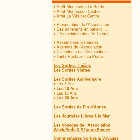
•
Arrêt Montesson La Borde
•
Arrêt Montesson Centre
•
Arrêt Le Vésinet Centre
•
Présentation de l'Association
•
Des adhérents en parlent …
•
L'Association dans le Journal
•
Assemblées Générales
•
Agendas de l'Association
•
Calendriers de l'Association
•
Tarifs Postaux - La Poste
Les Sorties Théâtre
Les Sorties Visites
Les Sorties Anniversaire
•
Les 5 Ans
•
Les 10 Ans
•
Les 15 Ans
•
Les 20 Ans
Les Sorties de Fin d'Année
Les Journées Libres à la Mer
Les Voyages de l'Association
Week-Ends & Séjours France
Commentaires Sorties & Voyages