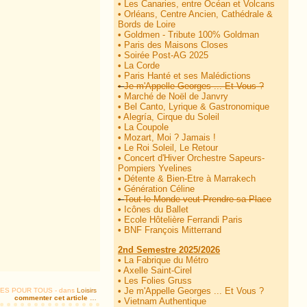
•
Les Canaries, entre Océan et Volcans
•
Orléans, Centre Ancien, Cathédrale &
Bords de Loire
•
Goldmen - Tribute 100% Goldman
•
Paris des Maisons Closes
•
Soirée Post-AG 2025
•
La Corde
•
Paris Hanté et ses Malédictions
•
Je m'Appelle Georges ... Et Vous ?
•
Marché de Noël de Janvry
•
Bel Canto, Lyrique & Gastronomique
•
Alegría, Cirque du Soleil
•
La Coupole
•
Mozart, Moi ? Jamais !
•
Le Roi Soleil, Le Retour
•
Concert d'Hiver Orchestre Sapeurs-
Pompiers Yvelines
•
Détente & Bien-Etre à Marrakech
•
Génération Céline
•
Tout le Monde veut Prendre sa Place
•
Icônes du Ballet
•
Ecole Hôtelière Ferrandi Paris
•
BNF François Mitterrand
2nd Semestre 2025/2026
•
La Fabrique du Métro
•
Axelle Saint-Cirel
•
Les Folies Gruss
•
Je m'Appelle Georges ... Et Vous ?
TIES POUR TOUS
-
dans
Loisirs
commenter cet article
…
•
Vietnam Authentique