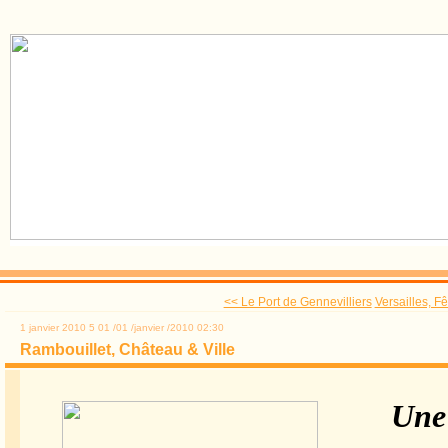
<< Le Port de Gennevilliers
Versailles, F
1 janvier 2010
5
01
/
01
/
janvier
/
2010
02:30
Rambouillet, Château & Ville
Une J