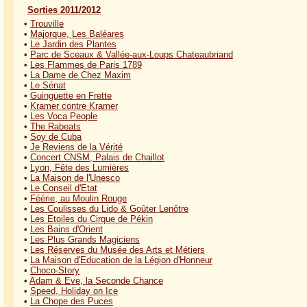
Sorties 2011/2012
•
Trouville
•
Majorque, Les Baléares
•
Le Jardin des Plantes
•
Parc de Sceaux & Vallée-aux-Loups Chateaubriand
•
Les Flammes de Paris 1789
•
La Dame de Chez Maxim
•
Le Sénat
•
Guinguette en Frette
•
Kramer contre Kramer
•
Les Voca People
•
The Rabeats
•
Soy de Cuba
•
Je Reviens de la Vérité
•
Concert CNSM, Palais de Chaillot
•
Lyon, Fête des Lumières
•
La Maison de l'Unesco
•
Le Conseil d'Etat
•
Féérie, au Moulin Rouge
•
Les Coulisses du Lido & Goûter Lenôtre
•
Les Etoiles du Cirque de Pékin
•
Les Bains d'Orient
•
Les Plus Grands Magiciens
•
Les Réserves du Musée des Arts et Métiers
•
La Maison d'Education de la Légion d'Honneur
•
Choco-Story
•
Adam & Eve, la Seconde Chance
•
Speed, Holiday on Ice
•
La Chope des Puces