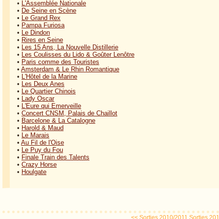
•
L'Assemblée Nationale
•
De Seine en Scène
•
Le Grand Rex
•
Pampa Furiosa
•
Le Dindon
•
Rires en Seine
•
Les 15 Ans, La Nouvelle Distillerie
•
Les Coulisses du Lido & Goûter Lenôtre
•
Paris comme des Touristes
•
Amsterdam & Le Rhin Romantique
•
L'Hôtel de la Marine
•
Les Deux Anes
•
Le Quartier Chinois
•
Lady Oscar
•
L'Eure qui Emerveille
•
Concert CNSM, Palais de Chaillot
•
Barcelone & La Catalogne
•
Harold & Maud
•
Le Marais
•
Au Fil de l'Oise
•
Le Puy du Fou
•
Finale Train des Talents
•
Crazy Horse
•
Houlgate
<< Sorties 2010/2011
Sorties 20