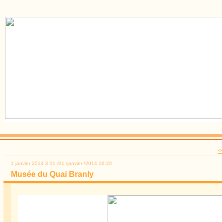
<
1 janvier 2014
3
01
/
01
/
janvier
/
2014
16:20
Musée du Quai Branly