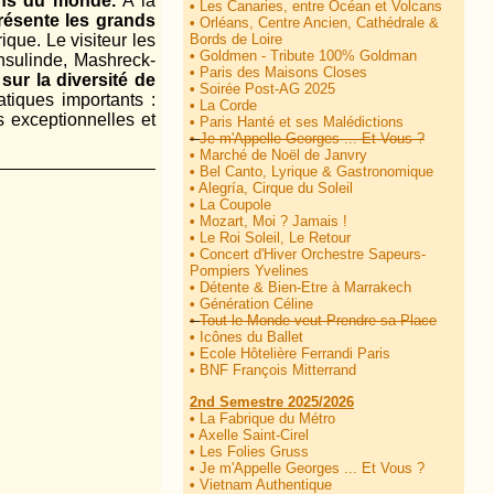
ins du monde.
À la
•
Les Canaries, entre Océan et Volcans
présente les grands
•
Orléans, Centre Ancien, Cathédrale &
ique. Le visiteur les
Bords de Loire
•
Goldmen - Tribute 100% Goldman
Insulinde, Mashreck-
•
Paris des Maisons Closes
sur la diversité de
•
Soirée Post-AG 2025
atiques importants :
•
La Corde
s exceptionnelles et
•
Paris Hanté et ses Malédictions
•
Je m'Appelle Georges ... Et Vous ?
•
Marché de Noël de Janvry
•
Bel Canto, Lyrique & Gastronomique
•
Alegría, Cirque du Soleil
•
La Coupole
•
Mozart, Moi ? Jamais !
•
Le Roi Soleil, Le Retour
•
Concert d'Hiver Orchestre Sapeurs-
Pompiers Yvelines
•
Détente & Bien-Etre à Marrakech
•
Génération Céline
•
Tout le Monde veut Prendre sa Place
•
Icônes du Ballet
•
Ecole Hôtelière Ferrandi Paris
•
BNF François Mitterrand
2nd Semestre 2025/2026
•
La Fabrique du Métro
•
Axelle Saint-Cirel
•
Les Folies Gruss
•
Je m'Appelle Georges ... Et Vous ?
•
Vietnam Authentique