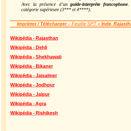
Avec la présence d’un
guide-interprète francophone
.
catégorie supérieure (3*** et 4****).
Imprimer / Télécharger
– Feuille SPT «
Inde, Rajast
Wikipédia - Rajasthan
Wikipédia - Dehli
Wikipédia - Shekhawati
Wikipédia - Bikaner
Wikipédia - Jaisalmer
Wikipédia - Jodhpur
Wikipédia - Jaipur
Wikipédia - Agra
Wikipédia - Rishikesh