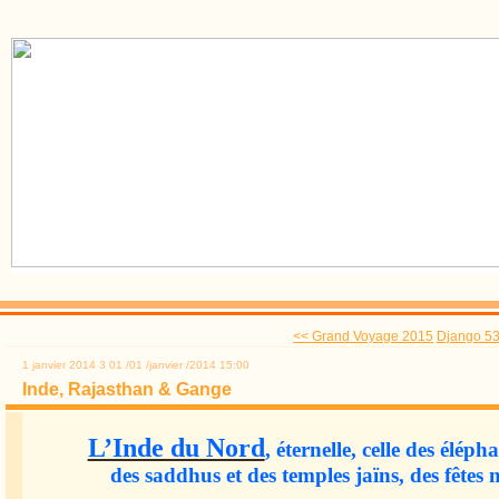
<< Grand Voyage 2015
Django 53
1 janvier 2014
3
01
/
01
/
janvier
/
2014
15:00
Inde, Rajasthan & Gange
L’Inde du Nord
, éternelle, celle des élép
des saddhus et des temples jaïns, des fêtes