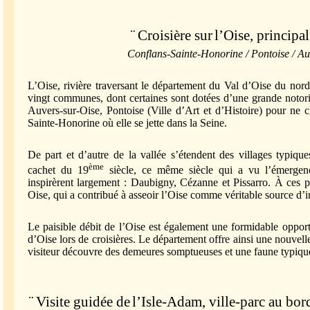
¨
Croisière sur
l’Oise
, principa
Conflans-Sainte-Honorine / Pontoise / Au
L’Oise, rivière traversant le département du Val d’Oise du nord
vingt communes, dont certaines sont dotées d’une grande notor
Auvers-sur-Oise, Pontoise (Ville d’Art et d’Histoire) pour ne c
Sainte-Honorine où elle se jette dans la Seine.
De part et d’autre de la vallée s’étendent des villages typiqu
ème
cachet du 19
siècle, ce même siècle qui a vu l’émergenc
inspirèrent largement : Daubigny, Cézanne et Pissarro. À ces 
Oise, qui a contribué à asseoir l’Oise comme véritable source d’in
Le paisible débit de l’Oise est également une formidable opport
d’Oise lors de croisières. Le département offre ainsi une nouvelle
visiteur découvre des demeures somptueuses et une faune typiqu
¨
Visite guidée de
l’Isle-Adam
, ville-parc au bor