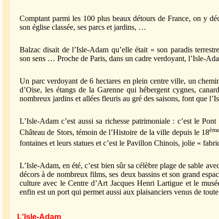
Comptant parmi les 100 plus beaux détours de France, on y décou
son église classée, ses parcs et jardins, …
Balzac disait de l’Isle-Adam qu’elle était « son paradis terres
son sens … Proche de Paris, dans un cadre verdoyant, l’Isle-Ada
Un parc verdoyant de 6 hectares en plein centre ville, un chem
d’Oise, les étangs de la Garenne qui hébergent cygnes, canards
nombreux jardins et allées fleuris au gré des saisons, font que l’I
L’Isle-Adam c’est aussi sa richesse patrimoniale : c’est le Pont d
èm
Château de Stors, témoin de l’Histoire de la ville depuis le 18
fontaines et leurs statues et c’est le Pavillon Chinois, jolie « fabr
L’Isle-Adam, en été, c’est bien sûr sa célèbre plage de sable avec
décors à de nombreux films, ses deux bassins et son grand espace
culture avec le Centre d’Art Jacques Henri Lartigue et le musé
enfin est un port qui permet aussi aux plaisanciers venus de toute
L'Isle-Adam