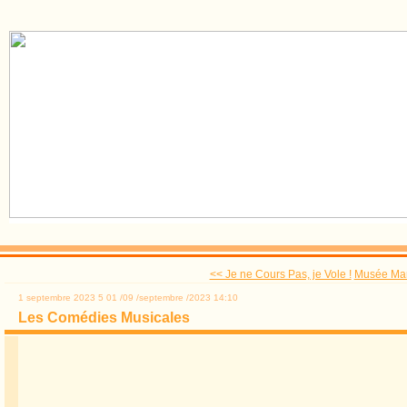
<< Je ne Cours Pas, je Vole !
Musée Mar
1 septembre 2023
5
01
/
09
/
septembre
/
2023
14:10
Les Comédies Musicales