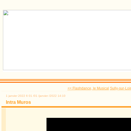
<< Flashdance, le Musical
Sully-sur-Loi
1 janvier 2022
6
01
/
01
/
janvier
/
2022
14:10
Intra Muros