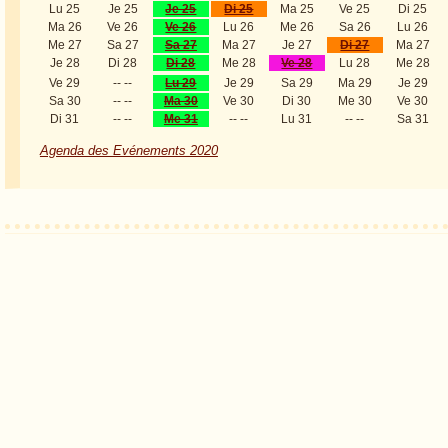
Lu 25
Je 25
Je 25
Di 25
Ma 25
Ve 25
Di 25
Ma 26
Ve 26
Ve 26
Lu 26
Me 26
Sa 26
Lu 26
Me 27
Sa 27
Sa 27
Ma 27
Je 27
Di 27
Ma 27
Je 28
Di 28
Di 28
Me 28
Ve 28
Lu 28
Me 28
Ve 29
-- --
Lu 29
Je 29
Sa 29
Ma 29
Je 29
Sa 30
-- --
Ma 30
Ve 30
Di 30
Me 30
Ve 30
Di 31
-- --
Me 31
-- --
Lu 31
-- --
Sa 31
Agenda des Evénements 2020