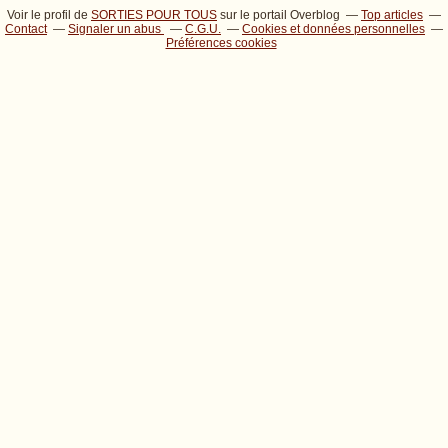
Voir le profil de
SORTIES POUR TOUS
sur le portail Overblog
Top articles
Contact
Signaler un abus
C.G.U.
Cookies et données personnelles
Préférences cookies