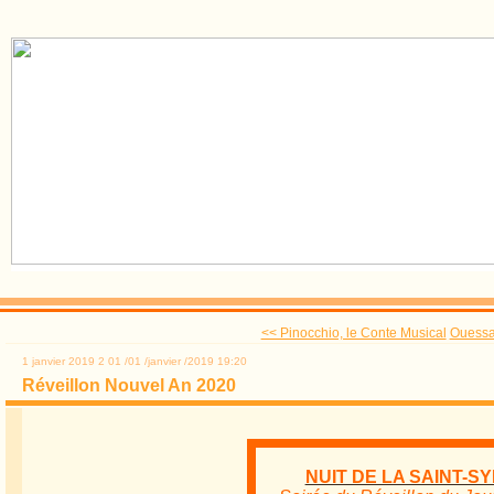
<< Pinocchio, le Conte Musical
Ouessa
1 janvier 2019
2
01
/
01
/
janvier
/
2019
19:20
Réveillon Nouvel An 2020
NUIT DE LA SAINT-S