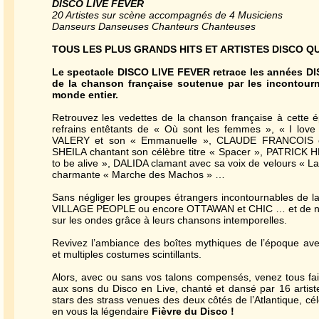
DISCO LIVE FEVER
20 Artistes sur scène accompagnés de 4 Musiciens
Danseurs Danseuses Chanteurs Chanteuses
TOUS LES PLUS GRANDS HITS ET ARTISTES DISCO 
Le spectacle DISCO LIVE FEVER retrace les années D
de la chanson française soutenue par les incontou
monde entier.
Retrouvez les vedettes de la chanson française à cette
refrains entêtants de « Où sont les femmes », « I lo
VALERY et son « Emmanuelle », CLAUDE FRANCOIS et s
SHEILA chantant son célèbre titre « Spacer », PATRICK 
to be alive », DALIDA clamant avec sa voix de velours « La
charmante « Marche des Machos » …
Sans négliger les groupes étrangers incontournables de 
VILLAGE PEOPLE ou encore OTTAWAN et CHIC … et de nombr
sur les ondes grâce à leurs chansons intemporelles.
Revivez l’ambiance des boîtes mythiques de l’époque av
et multiples costumes scintillants.
Alors, avec ou sans vos talons compensés, venez tous faire
aux sons du Disco en Live, chanté et dansé par 16 artis
stars des strass venues des deux côtés de l’Atlantique, cé
en vous la légendaire
Fièvre du Disco !