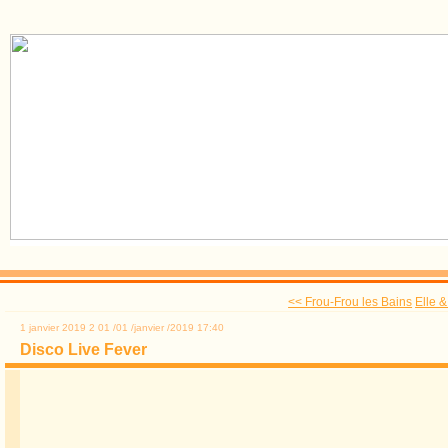
<< Frou-Frou les Bains
Elle &
1 janvier 2019
2
01
/
01
/
janvier
/
2019
17:40
Disco Live Fever