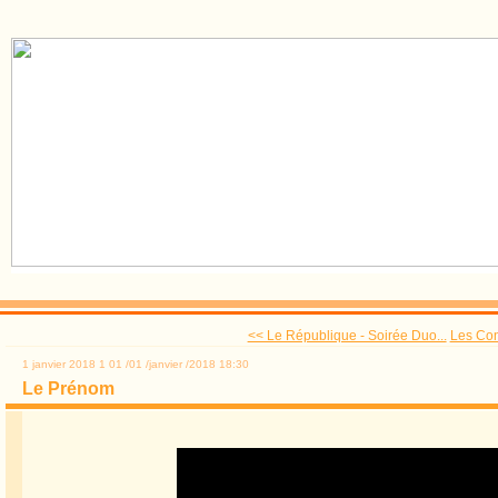
<< Le République - Soirée Duo...
Les Con
1 janvier 2018
1
01
/
01
/
janvier
/
2018
18:30
Le Prénom