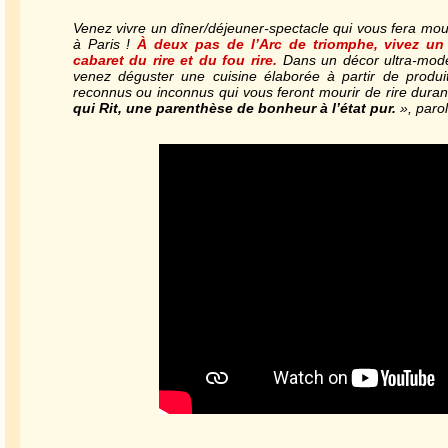
Venez vivre un dîner/déjeuner-spectacle qui vous fera mouri
à Paris !
À deux pas de l’Arc de triomphe, vivez un 
cabaret du rire et du fou rire.
Dans un décor ultra-moder
venez déguster une cuisine élaborée à partir de produit
reconnus ou inconnus qui vous feront mourir de rire dura
qui Rit, une parenthèse de bonheur à l’état pur.
», parol