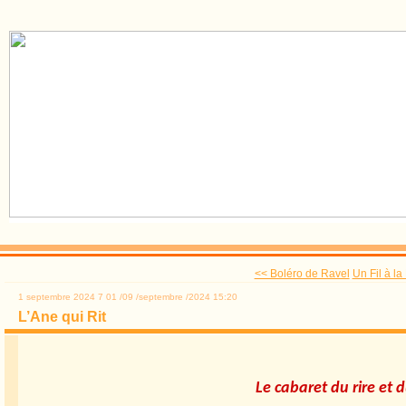
<< Boléro de Ravel
Un Fil à la
1 septembre 2024
7
01
/
09
/
septembre
/
2024
15:20
L’Ane qui Rit
Le cabaret du rire et d