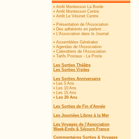
•
Arrêt Montesson La Borde
•
Arrêt Montesson Centre
•
Arrêt Le Vésinet Centre
•
Présentation de l'Association
•
Des adhérents en parlent …
•
L'Association dans le Journal
•
Assemblées Générales
•
Agendas de l'Association
•
Calendriers de l'Association
•
Tarifs Postaux - La Poste
Les Sorties Théâtre
Les Sorties Visites
Les Sorties Anniversaire
•
Les 5 Ans
•
Les 10 Ans
•
Les 15 Ans
•
Les 20 Ans
Les Sorties de Fin d'Année
Les Journées Libres à la Mer
Les Voyages de l'Association
Week-Ends & Séjours France
Commentaires Sorties & Voyages