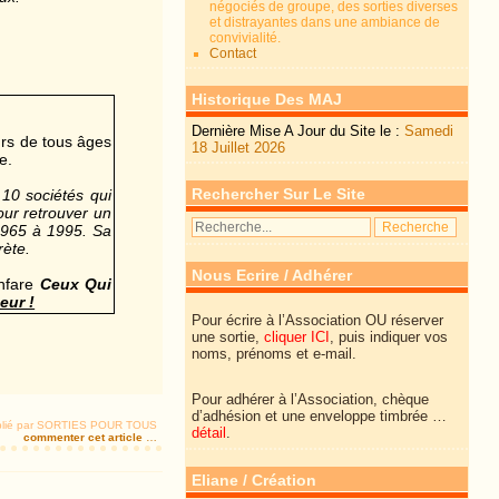
négociés de groupe, des sorties diverses
et distrayantes dans une ambiance de
convivialité.
Contact
Historique Des MAJ
Dernière Mise A Jour du Site le :
Samedi
urs de tous âges
18 Juillet 2026
e.
Rechercher Sur Le Site
10 sociétés qui
pour retrouver un
 1965 à 1995. Sa
rète.
Nous Ecrire / Adhérer
anfare
Ceux Qui
eur !
Pour écrire à l’Association OU réserver
une sortie,
cliquer ICI
, puis indiquer vos
noms, prénoms et e-mail.
Pour adhérer à l’Association, chèque
d’adhésion et une enveloppe timbrée …
lié par SORTIES POUR TOUS
détail
.
commenter cet article
…
Eliane / Création