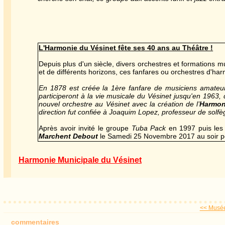
L'Harmonie du Vésinet fête ses 40 ans au Théâtre !
Depuis plus d'un siècle, divers orchestres et formations
et de différents horizons, ces fanfares ou orchestres d'h
En 1878 est créée la 1ère fanfare de musiciens amateurs
participeront à la vie musicale du Vésinet jusqu'en 1963, d
nouvel orchestre au Vésinet avec la création de l’
Harmon
direction fut confiée à Joaquim Lopez, professeur de solf
Après avoir invité le groupe
Tuba Pack
en 1997 puis le
Marchent Debout
le Samedi 25 Novembre 2017 au soir po
Harmonie Municipale du Vésinet
<< Musée
commentaires