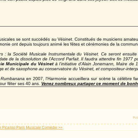
 musicales se sont succédés au Vésinet. Constitués de musiciens amate
armonie ont depuis toujours animé les fêtes et cérémonies de la commun
 : la Société Musicale Instrumentale du Vésinet. Ce seront ensuite 
ate de la dissolution de l’Accord Parfait. Il faudra attendre fin 1977 
ie Municipale du Vésinet
à l’initiative d'Alain Jonemann, Maire de
ège et de saxophone au conservatoire du Vésinet, et compositeur-interp
s
Rumbanana
en 2007, l'Harmonie accueillera sur scène la célèbre f
ur fêter ses 40 ans.
Venez nombreux partager ce moment de bonh
Pub
 Picasso Paris
Musicale Comédie >>