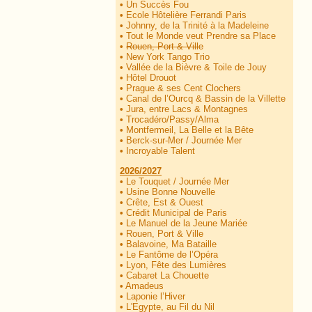
•
Un Succès Fou
•
Ecole Hôtelière Ferrandi Paris
•
Johnny, de la Trinité à la Madeleine
•
Tout le Monde veut Prendre sa Place
•
Rouen, Port & Ville
•
New York Tango Trio
•
Vallée de la Bièvre & Toile de Jouy
•
Hôtel Drouot
•
Prague & ses Cent Clochers
•
Canal de l’Ourcq & Bassin de la Villette
•
Jura, entre Lacs & Montagnes
•
Trocadéro/Passy/Alma
•
Montfermeil, La Belle et la Bête
•
Berck-sur-Mer / Journée Mer
•
Incroyable Talent
2026/2027
•
Le Touquet / Journée Mer
•
Usine Bonne Nouvelle
•
Crête, Est & Ouest
•
Crédit Municipal de Paris
•
Le Manuel de la Jeune Mariée
•
Rouen, Port & Ville
•
Balavoine, Ma Bataille
•
Le Fantôme de l’Opéra
•
Lyon, Fête des Lumières
•
Cabaret La Chouette
•
Amadeus
•
Laponie l’Hiver
•
L'Egypte, au Fil du Nil