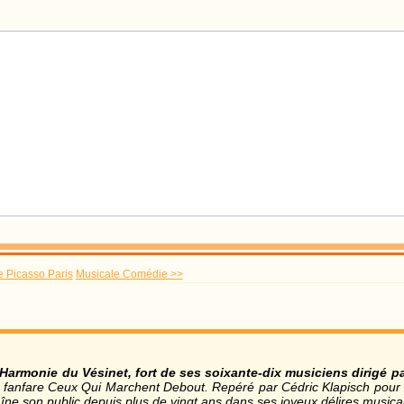
 Picasso Paris
Musicale Comédie >>
’Harmonie du Vésinet, fort de ses soixante-dix musiciens dirigé p
 fanfare Ceux Qui Marchent Debout. Repéré par Cédric Klapisch pour
îne son public depuis plus de vingt ans dans ses joyeux délires musica