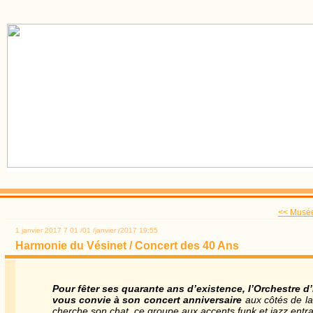
<< Musée
1 janvier 2017
7
01
/
01
/
janvier
/
2017
19:55
Harmonie du Vésinet / Concert des 40 Ans
Pour fêter ses quarante ans d’existence, l’Orchestre d
vous convie à son concert anniversaire
aux côtés de la
cherche son chat, ce groupe aux accents funk et jazz entra