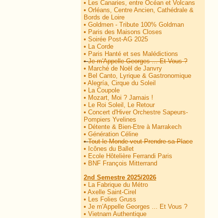
•
Les Canaries, entre Océan et Volcans
•
Orléans, Centre Ancien, Cathédrale &
Bords de Loire
•
Goldmen - Tribute 100% Goldman
•
Paris des Maisons Closes
•
Soirée Post-AG 2025
•
La Corde
•
Paris Hanté et ses Malédictions
•
Je m'Appelle Georges ... Et Vous ?
•
Marché de Noël de Janvry
•
Bel Canto, Lyrique & Gastronomique
•
Alegría, Cirque du Soleil
•
La Coupole
•
Mozart, Moi ? Jamais !
•
Le Roi Soleil, Le Retour
•
Concert d'Hiver Orchestre Sapeurs-
Pompiers Yvelines
•
Détente & Bien-Etre à Marrakech
•
Génération Céline
•
Tout le Monde veut Prendre sa Place
•
Icônes du Ballet
•
Ecole Hôtelière Ferrandi Paris
•
BNF François Mitterrand
2nd Semestre 2025/2026
•
La Fabrique du Métro
•
Axelle Saint-Cirel
•
Les Folies Gruss
•
Je m'Appelle Georges ... Et Vous ?
•
Vietnam Authentique