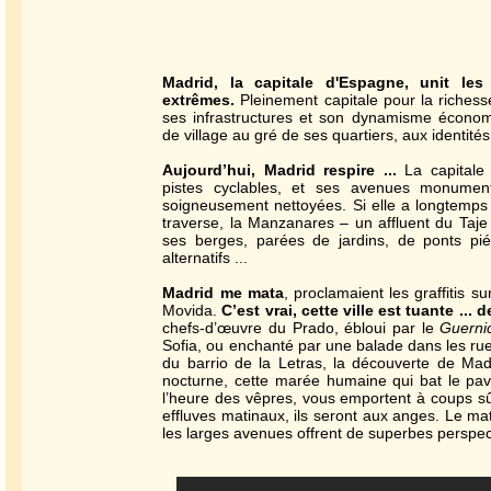
Madrid, la capitale d'Espagne, unit le
extrêmes.
Pleinement capitale pour la richesse
ses infrastructures et son dynamisme économ
de village au gré de ses quartiers, aux identités 
Aujourd’hui, Madrid respire ...
La capitale 
pistes cyclables, et ses avenues monument
soigneusement nettoyées. Si elle a longtemps t
traverse, la Manzanares – un affluent du Taje
ses berges, parées de jardins, de ponts pié
alternatifs ...
Madrid me mata
, proclamaient les graffitis s
Movida.
C’est vrai, cette ville est tuante ... de
chefs-d’œuvre du Prado, ébloui par le
Guerni
Sofia, ou enchanté par une balade dans les ruel
du barrio de la Letras, la découverte de Mad
nocturne, cette marée humaine qui bat le pav
l’heure des vêpres, vous emportent à coups sû
effluves matinaux, ils seront aux anges. Le mat
les larges avenues offrent de superbes perspec