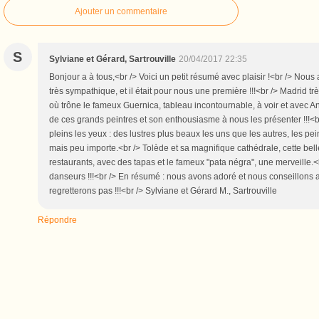
Ajouter un commentaire
S
Sylviane et Gérard, Sartrouville
20/04/2017 22:35
B‌onjour a à tous,<br /> Voici un petit résumé avec plaisir !<br /> No
très sympathique, et il était pour nous une première !!!<br /> Madrid trè
où trône le fameux Guernica, tableau incontournable, à voir et avec An
de ces grands peintres et son enthousiasme à nous les présenter !!!<br
pleins les yeux : des lustres plus beaux les uns que les autres, les peint
mais peu importe.<br /> Tolède et sa magnifique cathédrale, cette belle 
restaurants, avec des tapas et le fameux "pata négra", une merveille.<b
danseurs !!!<br /> En résumé : nous avons adoré et nous conseillons aux
regretterons pas !!!<br /> Sylviane et Gérard M., Sartrouville
Répondre