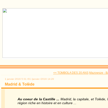
<< TOMBOLA DES 20 ANS
Mazowsze - Bal
1 janvier 2016
5
01
/
01
/
janvier
/
2016
14:20
Madrid & Tolède
Au coeur de la Castille ...
Madrid, la capitale, et Tolède,
région riche en histoire et en culture ...