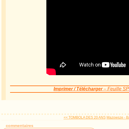
Imprimer / Télécharger
– Feuille S
<< TOMBOLA DES 20 ANS
Mazowsze - Bal
commentaires