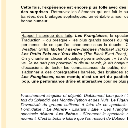
Cette fois, l'expérience est encore plus folle avec des
des surprises
. Retrouvez les éléments qui ont fait le 
barrées, des bruitages sophistiqués, un véritable amour de
bonne humeur.
Rappel historique des faits
.
Les Franglaises
, le spect
Traduction » ou presque - les plus grands succès du réper
pertinence de ce que l’on chantonne sous la douche. 
Weather Girls)
,
Michel Fils-de-Jacques
(Michael Jackso
Les Petits Pois aux Yeux Noirs
(The Black Eyed Peas)
,
On y chante en chœur et quelque peu interloqué : «
Tu dis
va. Je ne sais pas pourquoi tu dis au revoir, je dis bonjo
d’occasions de tester les connaissances du public, d
s’adonner à des chorégraphies barrées, des bruitages sop
Les Franglaises
, sans mentir, c’est un art du pasti
pop, une performance drôle et interactive
pour ne plus 
Franchement singulier et déjanté. Diablement bien joué !
fois du Splendid, des Monthy Python et des Nuls.
Le Figar
l’inventivité du groupe suffisent à faire de ce spectacle
Formidable !
Le Monde
- Epatant !
Elle
- Les Franglai
spectacle délirant.
Les Echos
- Sûrement le spectacle mu
moment. C’est la bobine hilare que l’on ressort de Bobino.