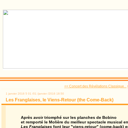
<< Concert des Révélations Classique...
1 janvier 2016
5
01
/
01
/
janvier
/
2016
18:50
Les Franglaises, le Viens-Retour (the Come-Back)
Après avoir triomphé sur les planches de Bobino
et remporté le Molière du meilleur spectacle musical en
Les Franglaises
font leur "viens-retour" (come-back) 