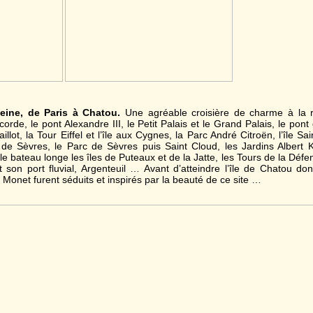
eine, de Paris à Chatou.
Une agréable croisière de charme à la 
orde, le pont Alexandre III, le Petit Palais et le Grand Palais, le pont
ot, la Tour Eiffel et l’île aux Cygnes, la Parc André Citroën, l’île Sa
 de Sèvres, le Parc de Sèvres puis Saint Cloud, les Jardins Albert 
 le bateau longe les îles de Puteaux et de la Jatte, les Tours de la Déf
t son port fluvial, Argenteuil … Avant d’atteindre l’île de Chatou do
 Monet furent séduits et inspirés par la beauté de ce site …