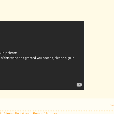
Pub
int-Virgule
Petit Voyage Europe " Bis... >>