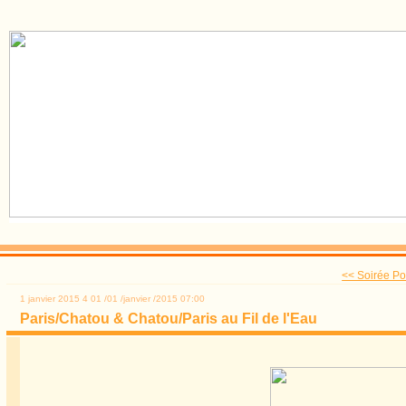
<< Soirée Po
1 janvier 2015
4
01
/
01
/
janvier
/
2015
07:00
Paris/Chatou & Chatou/Paris au Fil de l'Eau