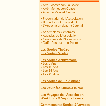
•
Arrêt Montesson La Borde
•
Arrêt Montesson Centre
•
Arrêt Le Vésinet Centre
•
Présentation de l'Association
•
Des adhérents en parlent …
•
L'Association dans le Journal
•
Assemblées Générales
•
Agendas de l'Association
•
Calendriers de l'Association
•
Tarifs Postaux - La Poste
Les Sorties Théâtre
Les Sorties Visites
Les Sorties Anniversaire
•
Les 5 Ans
•
Les 10 Ans
•
Les 15 Ans
•
Les 20 Ans
Les Sorties de Fin d'Année
Les Journées Libres à la Mer
Les Voyages de l'Association
Week-Ends & Séjours France
Commentaires Sorties & Voyages