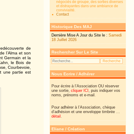
négociés de groupe, des sorties diverses
et distrayantes dans une ambiance de
convivialité.
Contact
Historique Des MAJ
Dernière Mise A Jour du Site le :
Samedi
18 Juillet 2026
redécouverte de
Rechercher Sur Le Site
 de l’Alma et son
int Germain et la
Kahn, le Bois de
ense, Courbevoie,
nt une partie est
Nous Ecrire / Adhérer
Pour écrire à l’Association OU réserver
une sortie,
cliquer ICI
, puis indiquer vos
noms, prénoms et e-mail.
Pour adhérer à l’Association, chèque
d’adhésion et une enveloppe timbrée …
détail
.
Eliane / Création