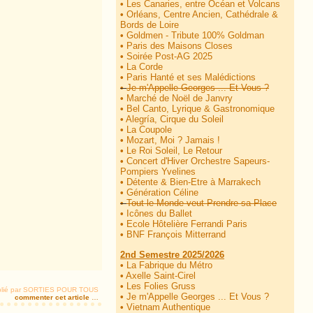
•
Les Canaries, entre Océan et Volcans
•
Orléans, Centre Ancien, Cathédrale &
Bords de Loire
•
Goldmen - Tribute 100% Goldman
•
Paris des Maisons Closes
•
Soirée Post-AG 2025
•
La Corde
•
Paris Hanté et ses Malédictions
•
Je m'Appelle Georges ... Et Vous ?
•
Marché de Noël de Janvry
•
Bel Canto, Lyrique & Gastronomique
•
Alegría, Cirque du Soleil
•
La Coupole
•
Mozart, Moi ? Jamais !
•
Le Roi Soleil, Le Retour
•
Concert d'Hiver Orchestre Sapeurs-
Pompiers Yvelines
•
Détente & Bien-Etre à Marrakech
•
Génération Céline
•
Tout le Monde veut Prendre sa Place
•
Icônes du Ballet
•
Ecole Hôtelière Ferrandi Paris
•
BNF François Mitterrand
2nd Semestre 2025/2026
•
La Fabrique du Métro
•
Axelle Saint-Cirel
•
Les Folies Gruss
lié par SORTIES POUR TOUS
•
Je m'Appelle Georges ... Et Vous ?
commenter cet article
…
•
Vietnam Authentique