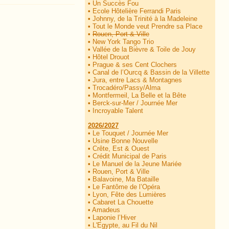
•
Un Succès Fou
•
Ecole Hôtelière Ferrandi Paris
•
Johnny, de la Trinité à la Madeleine
•
Tout le Monde veut Prendre sa Place
•
Rouen, Port & Ville
•
New York Tango Trio
•
Vallée de la Bièvre & Toile de Jouy
•
Hôtel Drouot
•
Prague & ses Cent Clochers
•
Canal de l’Ourcq & Bassin de la Villette
•
Jura, entre Lacs & Montagnes
•
Trocadéro/Passy/Alma
•
Montfermeil, La Belle et la Bête
•
Berck-sur-Mer / Journée Mer
•
Incroyable Talent
2026/2027
•
Le Touquet / Journée Mer
•
Usine Bonne Nouvelle
•
Crête, Est & Ouest
•
Crédit Municipal de Paris
•
Le Manuel de la Jeune Mariée
•
Rouen, Port & Ville
•
Balavoine, Ma Bataille
•
Le Fantôme de l’Opéra
•
Lyon, Fête des Lumières
•
Cabaret La Chouette
•
Amadeus
•
Laponie l’Hiver
•
L'Egypte, au Fil du Nil