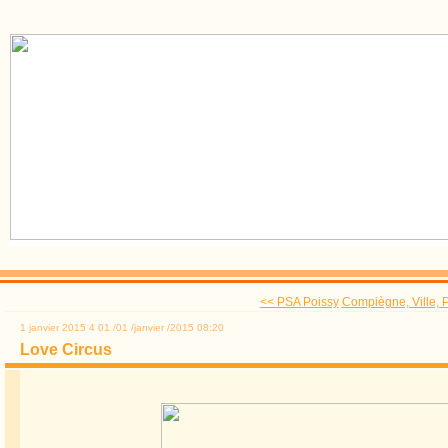
<< PSA Poissy
Compiègne, Ville, P
1 janvier 2015
4
01
/
01
/
janvier
/
2015
08:20
Love Circus