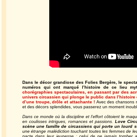
Dans le décor grandiose des Folies Bergère, le spect
numéros qui ont marqué l’histoire de ce lieu m
chorégraphies spectaculaires, en passant par des acr
univers circassien qui plonge le public dans l’histoir
d’une troupe, drôle et attachante !
Avec des chansons m
et des décors splendides, vous passerez un moment inoubli
Dans ce monde où la discipline et l’effort côtoient le maqu
en coulisses intrigues, romances et passions.
Love Circ
scène une famille de circassiens qui porte un lourd se
une étrange malédiction touchant toutes les femmes de leur
pacte dans leur jeunesse : celui de ne jamais tomber